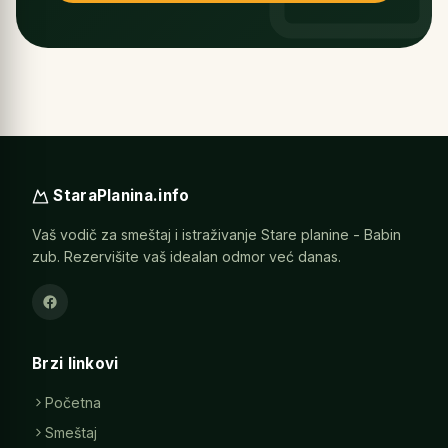
StaraPlanina.info
Vaš vodič za smeštaj i istraživanje Stare planine - Babin
zub. Rezervišite vaš idealan odmor već danas.
Brzi linkovi
Početna
Smeštaj