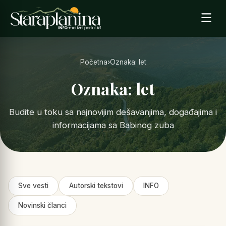
Početna
›
Oznaka: let
Oznaka: let
Budite u toku sa najnovijim dešavanjima, događajima i
informacijama sa Babinog zuba
Sve vesti
Autorski tekstovi
INFO
Novinski članci