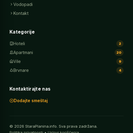
Vodopadi
Kontakt
Kategorije
Hoteli
2
Apartmani
20
Vile
9
Brvnare
4
Kontaktirajte nas
Dodajte smeštaj
© 2026 StaraPlanina.info. Sva prava zadržana.
Politika privatnosti
•
Uslovi korišćenja