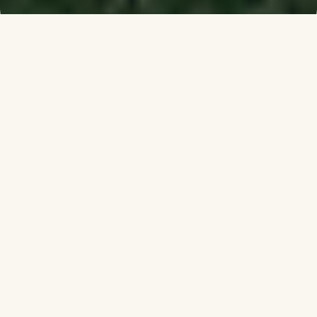
NOVO NA PLANINI
Najnoviji smeštaji
Otkrijte najnovije apartmane, hotele i vile sa pogledom
na Babin zub.
Novo