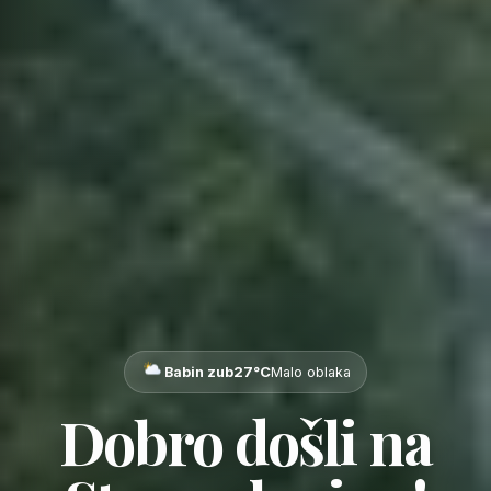
27°C
Babin zub
Malo oblaka
Dobro došli na