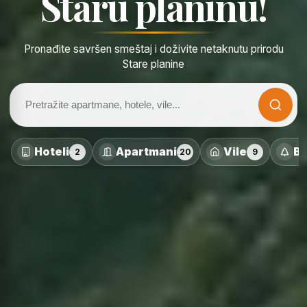
Staru planinu!
Pronađite savršen smeštaj i doživite netaknutu prirodu
Stare planine
Hoteli
Apartmani
Vile
Br
2
20
9