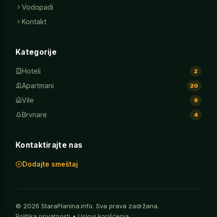
Vodopadi
Kontakt
Kategorije
Hoteli
2
Apartmani
20
Vile
9
Brvnare
4
Kontaktirajte nas
Dodajte smeštaj
© 2026 StaraPlanina.info. Sva prava zadržana.
Politika privatnosti
•
Uslovi korišćenja