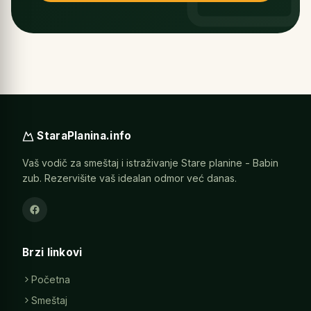
StaraPlanina.info
Vaš vodič za smeštaj i istraživanje Stare planine - Babin
zub. Rezervišite vaš idealan odmor već danas.
Brzi linkovi
Početna
Smeštaj