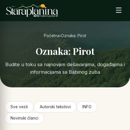
Početna
›
Oznaka: Pirot
Oznaka: Pirot
Budite u toku sa najnovijim dešavanjima, događajima i
informacijama sa Babinog zuba
Sve vesti
Autorski tekstovi
INFO
Novinski članci