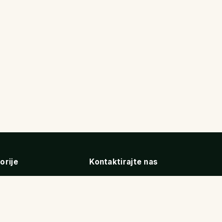
orije
Kontaktirajte nas
i
Dodajte smeštaj
2
tmani
20
9