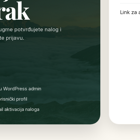
rak
Link za a
ugme potvrđujete nalog i
 prijavu.
 u WordPress admin
isnički profil
l aktivacija naloga