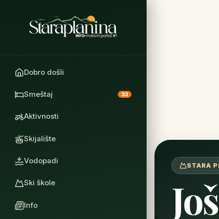
Dobro došli
Smeštaj
33
Aktivnosti
Skijalište
Vodopadi
STARA P
Još
Ski škole
Info