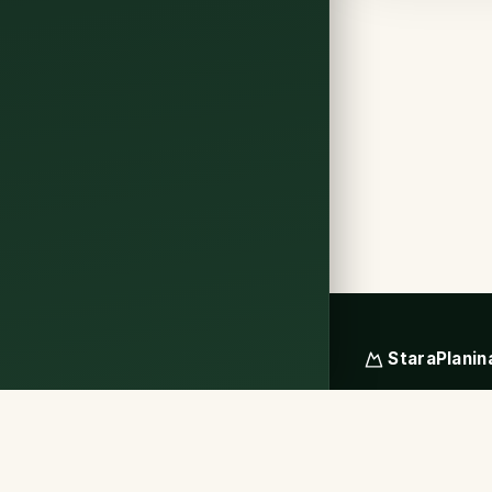
StaraPlanin
Vaš vodič za smešt
Stare planine - B
vaš idealan odmo