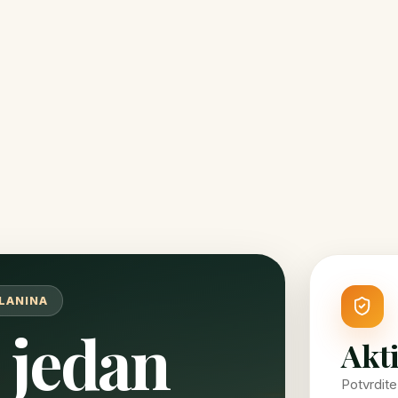
LANINA
 jedan
Akti
Potvrdite 