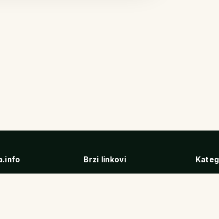
a.info
Brzi linkovi
Kateg
aj i istraživanje
Početna
Hotel
abin zub. Rezervišite
Smeštaj
Apar
r već danas.
Vodopadi
Vile