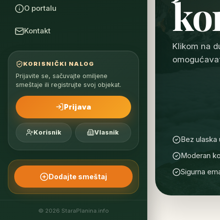
ko
O portalu
Kontakt
Klikom na d
omogućavate
KORISNIČKI NALOG
Prijavite se, sačuvajte omiljene
smeštaje ili registrujte svoj objekat.
Prijava
Korisnik
Vlasnik
Bez ulaska
Moderan kor
Sigurna emai
Dodajte smeštaj
© 2026 StaraPlanina.info