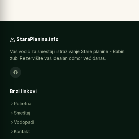
StaraPlanina.info
Vaš vodič za smeštaj i istraživanje Stare planine - Babin
zub. Rezervišite vaš idealan odmor već danas.
Brzi linkovi
Početna
Smeštaj
Vodopadi
Kontakt