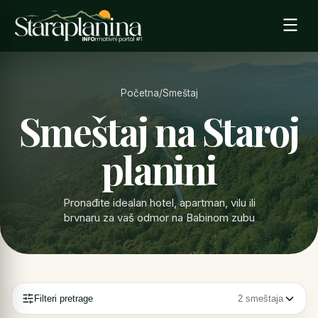
Početna
/
Smeštaj
Smeštaj na Staroj
planini
Pronađite idealan hotel, apartman, vilu ili
brvnaru za vaš odmor na Babinom zubu
Filteri pretrage
2 smeštaja