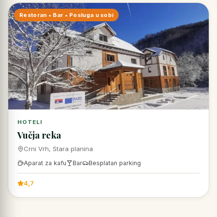
Restoran • Bar • Posluga u sobi
HOTELI
Vučja reka
Crni Vrh, Stara planina
Aparat za kafu
Bar
Besplatan parking
4,7