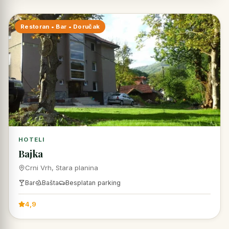
Restoran • Bar • Doručak
HOTELI
Bajka
Crni Vrh, Stara planina
Bar
Bašta
Besplatan parking
4,9