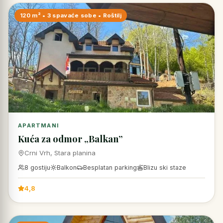
120 m² • 3 spavaće sobe • Roštilj
APARTMANI
Kuća za odmor „Balkan”
Crni Vrh, Stara planina
8 gostiju
Balkon
Besplatan parking
Blizu ski staze
4,8