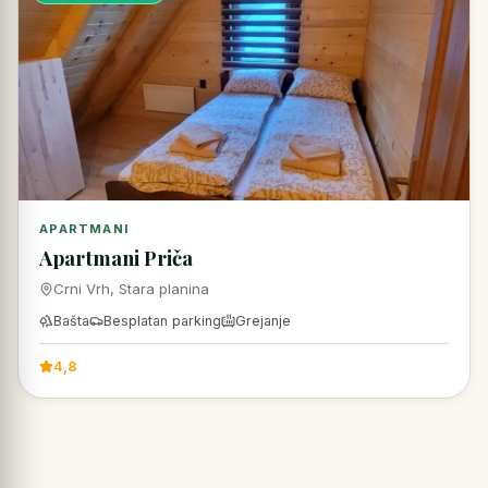
APARTMANI
Apartmani Priča
Crni Vrh, Stara planina
Bašta
Besplatan parking
Grejanje
4,8