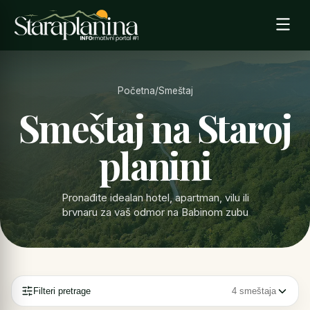
Početna
/
Smeštaj
Smeštaj na Staroj
planini
Pronađite idealan hotel, apartman, vilu ili
brvnaru za vaš odmor na Babinom zubu
Filteri pretrage
4 smeštaja