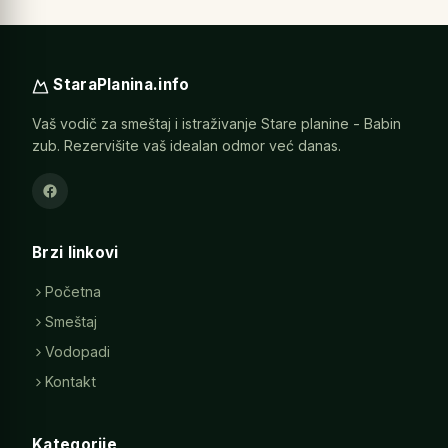
StaraPlanina.info
Vaš vodič za smeštaj i istraživanje Stare planine - Babin
zub. Rezervišite vaš idealan odmor već danas.
Brzi linkovi
Početna
Smeštaj
Vodopadi
Kontakt
Kategorije