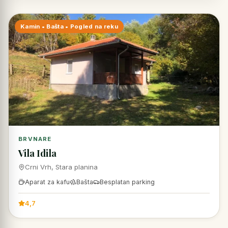
Kamin • Bašta • Pogled na reku
BRVNARE
Vila Idila
Crni Vrh, Stara planina
Aparat za kafu
Bašta
Besplatan parking
4,7