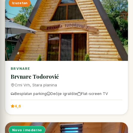
Izuzetan
BRVNARE
Brvnare Todorović
Crni Vrh, Stara planina
Besplatan parking
Dečije igralište
Flat-screen TV
4,6
Novo i moderno