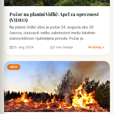
Požar na planini Vidlič: Apel za opreznost
(VIDEO)
Na planini Vidlič izbio je požar 24. avgusta oko 20
časova, izazvavši veliku zabrinutost među lokalnim
stanovništvom i ljubiteljima prirode. Požar je…
25. avg 2024.
2 min čitanja
Pročitaj
INFO