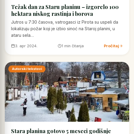
Težak dan za Staru planinu – izgorelo 100
hektara niskog rastinja i borova
Jutros u 7:30 časova, vatrogasci iz Pirota su uspeli da
lokalizuju požar koji je izbio sinoć na Staroj planini, u
ataru sela…
3. apr 2024.
1 min čitanja
Pročitaj
Autorski tekstovi
Stara planina gotovo 5 meseci godišnje