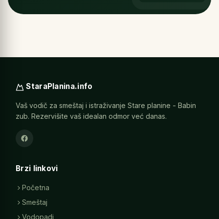
StaraPlanina.info
Vaš vodič za smeštaj i istraživanje Stare planine - Babin
zub. Rezervišite vaš idealan odmor već danas.
Brzi linkovi
Početna
Smeštaj
Vodopadi