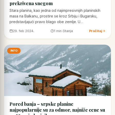
prekrivena snegom
Stara planina, kao jedna od najimpresivnijih planinskih
masa na Balkanu, prostire se kroz Srbiju i Bugarsku,
predstavljajući pravo blago obe zemlje. U…
29. feb 2024.
1 min čitanja
Pročitaj
INFO
Pored banja – srpske planine
najpopularnije su za odmor, najniže cene su