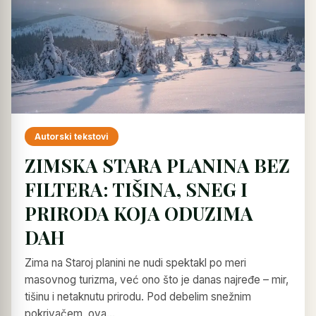
Autorski tekstovi
ZIMSKA STARA PLANINA BEZ
FILTERA: TIŠINA, SNEG I
PRIRODA KOJA ODUZIMA
DAH
Zima na Staroj planini ne nudi spektakl po meri
masovnog turizma, već ono što je danas najređe – mir,
tišinu i netaknutu prirodu. Pod debelim snežnim
pokrivačem, ova…