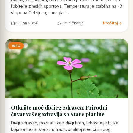
ljubitelje zimskih sportova. Temperatura je stabilna na -3
stepena Celzijusa, a magla i…
29. jan 2024.
1 min čitanja
Pročitaj
INFO
Otkrijte moć divljeg zdravca: Prirodni
čuvar vašeg zdravlja sa Stare planine
Divlji zdravac, poznat i kao divlji hren, lekovita je biljka
koja se često koristi u tradicionalnoj medicini zbog