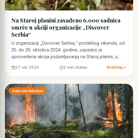
Na Staroj planini zasađeno 6.000 sadnica
smrče u akciji organizacije „Discover
Serbia“
U organizaciji „Discover Serbia,“ proteklog vikenda, od
25. do 26. oktobra 2024. godine, uspešno je
sprovedena akcija pošumljavanja na Staroj planini, u…
27. okt 2024.
2 min čitanja
Pročitaj
Autorski tekstovi