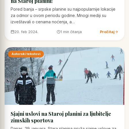
na Staroj planini!
Pored banja – srpske planine su najpopularnije lokacije
za odmor u ovom periodu godine. Mnogi mediji su
izveštavali o cenama noćenja, a…
20. feb 2024.
1 min čitanja
Pročitaj
Autorski tekstovi
Sjajni uslovi na Staroj planini za ljubitelje
zimskih sportova
Danas, 29. januara, Stara planina pruža sjajne uslove za