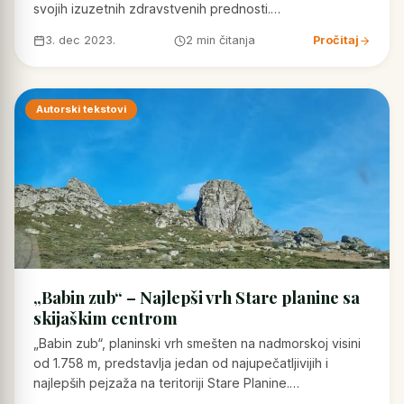
svojih izuzetnih zdravstvenih prednosti.…
3. dec 2023.
2 min čitanja
Pročitaj
Autorski tekstovi
„Babin zub“ – Najlepši vrh Stare planine sa
skijaškim centrom
„Babin zub“, planinski vrh smešten na nadmorskoj visini
od 1.758 m, predstavlja jedan od najupečatljivijih i
najlepših pejzaža na teritoriji Stare Planine.…