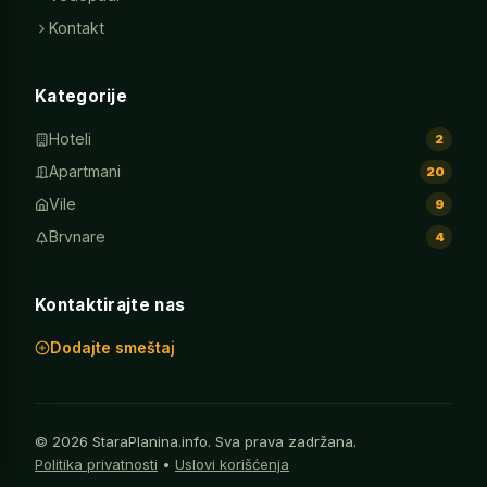
Kontakt
Kategorije
Hoteli
2
Apartmani
20
Vile
9
Brvnare
4
Kontaktirajte nas
Dodajte smeštaj
© 2026 StaraPlanina.info. Sva prava zadržana.
Politika privatnosti
•
Uslovi korišćenja