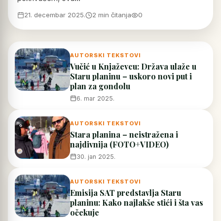
21. decembar 2025.
2 min čitanja
0
AUTORSKI TEKSTOVI
Vučić u Knjaževcu: Država ulaže u
Staru planinu – uskoro novi put i
plan za gondolu
6. mar 2025.
AUTORSKI TEKSTOVI
Stara planina – neistražena i
najdivnija (FOTO+VIDEO)
30. jan 2025.
AUTORSKI TEKSTOVI
Emisija SAT predstavlja Staru
planinu: Kako najlakše stići i šta vas
očekuje