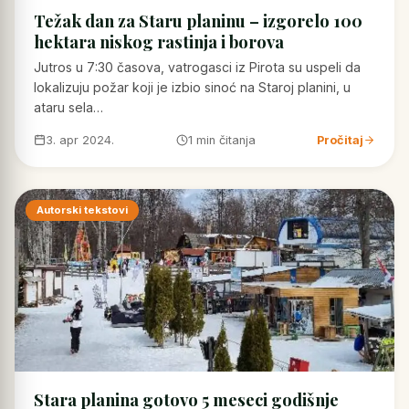
Težak dan za Staru planinu – izgorelo 100
hektara niskog rastinja i borova
Jutros u 7:30 časova, vatrogasci iz Pirota su uspeli da
lokalizuju požar koji je izbio sinoć na Staroj planini, u
ataru sela…
3. apr 2024.
1 min čitanja
Pročitaj
Autorski tekstovi
Stara planina gotovo 5 meseci godišnje