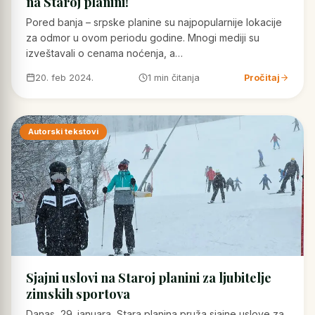
na Staroj planini!
Pored banja – srpske planine su najpopularnije lokacije
za odmor u ovom periodu godine. Mnogi mediji su
izveštavali o cenama noćenja, a…
20. feb 2024.
1 min čitanja
Pročitaj
Autorski tekstovi
Sjajni uslovi na Staroj planini za ljubitelje
zimskih sportova
Danas, 29. januara, Stara planina pruža sjajne uslove za