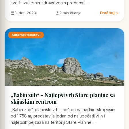
svojih izuzetnih zdravstvenih prednosti.…
3. dec 2023.
2 min čitanja
Pročitaj
Autorski tekstovi
„Babin zub“ – Najlepši vrh Stare planine sa
skijaškim centrom
„Babin zub“, planinski vrh smešten na nadmorskoj visini
od 1.758 m, predstavlja jedan od najupečatljivijih i
najlepših pejzaža na teritoriji Stare Planine.…