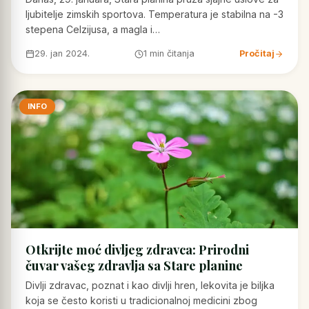
ljubitelje zimskih sportova. Temperatura je stabilna na -3
stepena Celzijusa, a magla i…
29. jan 2024.
1 min čitanja
Pročitaj
INFO
Otkrijte moć divljeg zdravca: Prirodni
čuvar vašeg zdravlja sa Stare planine
Divlji zdravac, poznat i kao divlji hren, lekovita je biljka
koja se često koristi u tradicionalnoj medicini zbog