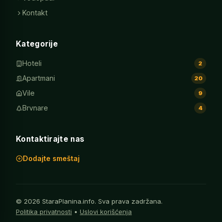
Kontakt
Kategorije
Hoteli
2
Apartmani
20
Vile
9
Brvnare
4
Kontaktirajte nas
Dodajte smeštaj
© 2026 StaraPlanina.info. Sva prava zadržana.
Politika privatnosti
•
Uslovi korišćenja