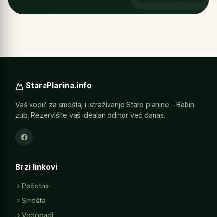
StaraPlanina.info
Vaš vodič za smeštaj i istraživanje Stare planine - Babin
zub. Rezervišite vaš idealan odmor već danas.
Brzi linkovi
Početna
Smeštaj
Vodopadi