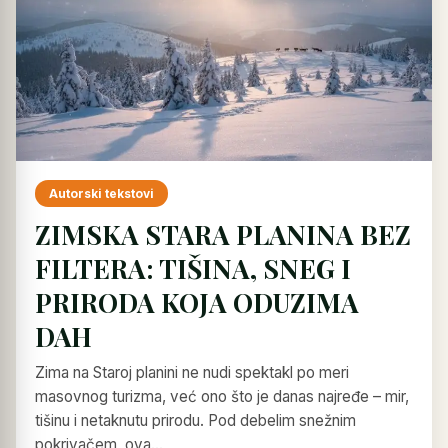
Autorski tekstovi
ZIMSKA STARA PLANINA BEZ
FILTERA: TIŠINA, SNEG I
PRIRODA KOJA ODUZIMA
DAH
Zima na Staroj planini ne nudi spektakl po meri
masovnog turizma, već ono što je danas najređe – mir,
tišinu i netaknutu prirodu. Pod debelim snežnim
pokrivačem, ova…