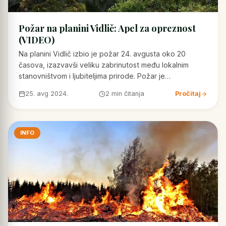
Požar na planini Vidlič: Apel za opreznost
(VIDEO)
Na planini Vidlič izbio je požar 24. avgusta oko 20
časova, izazvavši veliku zabrinutost među lokalnim
stanovništvom i ljubiteljima prirode. Požar je…
25. avg 2024.
2 min čitanja
Pročitaj
INFO