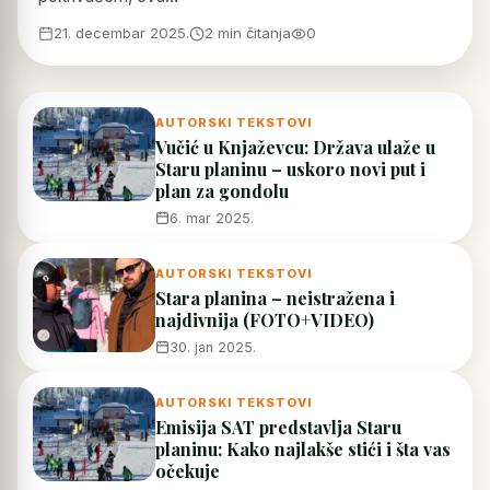
21. decembar 2025.
2 min čitanja
0
AUTORSKI TEKSTOVI
Vučić u Knjaževcu: Država ulaže u
Staru planinu – uskoro novi put i
plan za gondolu
6. mar 2025.
AUTORSKI TEKSTOVI
Stara planina – neistražena i
najdivnija (FOTO+VIDEO)
30. jan 2025.
AUTORSKI TEKSTOVI
Emisija SAT predstavlja Staru
planinu: Kako najlakše stići i šta vas
očekuje