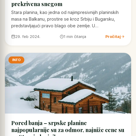
prekrivena snegom
Stara planina, kao jedna od najimpresivnijih planinskih
masa na Balkanu, prostire se kroz Srbiju i Bugarsku,
predstavljajući pravo blago obe zemlje. U…
29. feb 2024.
1 min čitanja
Pročitaj
INFO
Pored banja – srpske planine
najpopularnije su za odmor, najniže cene su