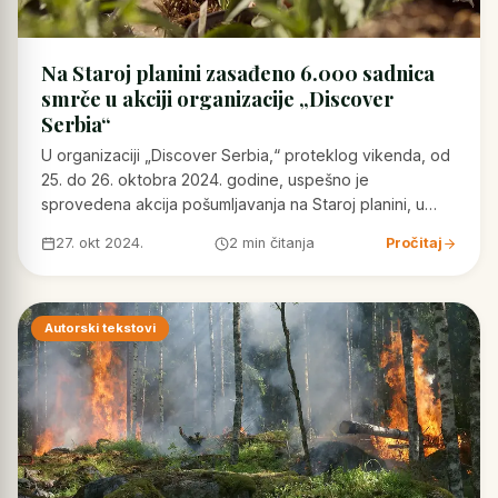
Na Staroj planini zasađeno 6.000 sadnica
smrče u akciji organizacije „Discover
Serbia“
U organizaciji „Discover Serbia,“ proteklog vikenda, od
25. do 26. oktobra 2024. godine, uspešno je
sprovedena akcija pošumljavanja na Staroj planini, u…
27. okt 2024.
2 min čitanja
Pročitaj
Autorski tekstovi