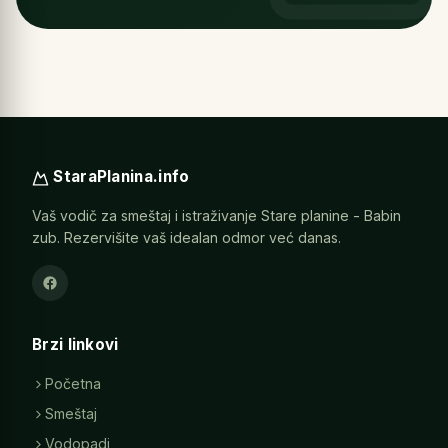
StaraPlanina.info
Vaš vodič za smeštaj i istraživanje Stare planine - Babin
zub. Rezervišite vaš idealan odmor već danas.
Brzi linkovi
Početna
Smeštaj
Vodopadi