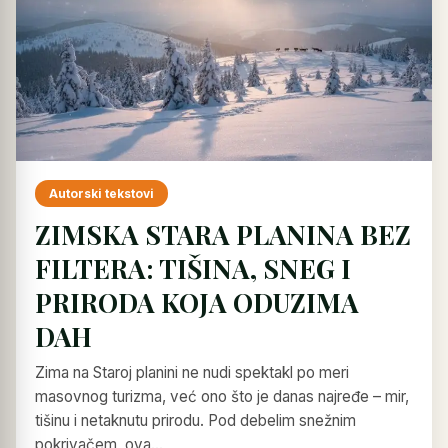
Autorski tekstovi
ZIMSKA STARA PLANINA BEZ
FILTERA: TIŠINA, SNEG I
PRIRODA KOJA ODUZIMA
DAH
Zima na Staroj planini ne nudi spektakl po meri
masovnog turizma, već ono što je danas najređe – mir,
tišinu i netaknutu prirodu. Pod debelim snežnim
pokrivačem, ova…