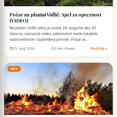
Požar na planini Vidlič: Apel za opreznost
(VIDEO)
Na planini Vidlič izbio je požar 24. avgusta oko 20
časova, izazvavši veliku zabrinutost među lokalnim
stanovništvom i ljubiteljima prirode. Požar je…
25. avg 2024.
2 min čitanja
Pročitaj
INFO