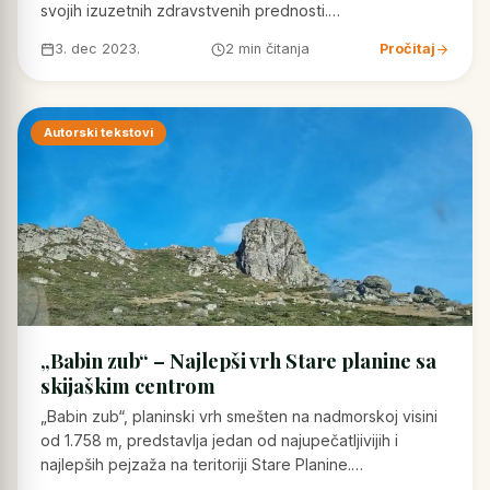
svojih izuzetnih zdravstvenih prednosti.…
3. dec 2023.
2 min čitanja
Pročitaj
Autorski tekstovi
„Babin zub“ – Najlepši vrh Stare planine sa
skijaškim centrom
„Babin zub“, planinski vrh smešten na nadmorskoj visini
od 1.758 m, predstavlja jedan od najupečatljivijih i
najlepših pejzaža na teritoriji Stare Planine.…