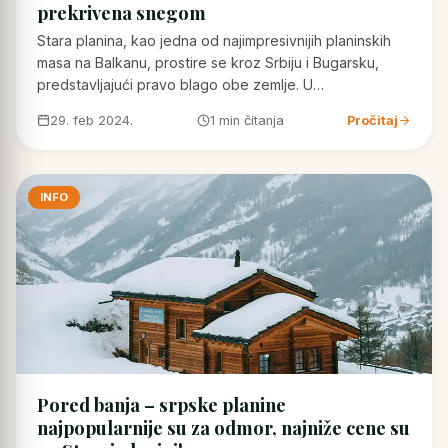
prekrivena snegom
Stara planina, kao jedna od najimpresivnijih planinskih
masa na Balkanu, prostire se kroz Srbiju i Bugarsku,
predstavljajući pravo blago obe zemlje. U…
29. feb 2024.
1 min čitanja
Pročitaj
INFO
Pored banja – srpske planine
najpopularnije su za odmor, najniže cene su