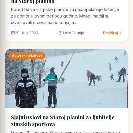
na Staroj planini!
Pored banja – srpske planine su najpopularnije lokacije
za odmor u ovom periodu godine. Mnogi mediji su
izveštavali o cenama noćenja, a…
20. feb 2024.
1 min čitanja
Pročitaj
Autorski tekstovi
Sjajni uslovi na Staroj planini za ljubitelje
zimskih sportova
Danas, 29. januara, Stara planina pruža sjajne uslove za