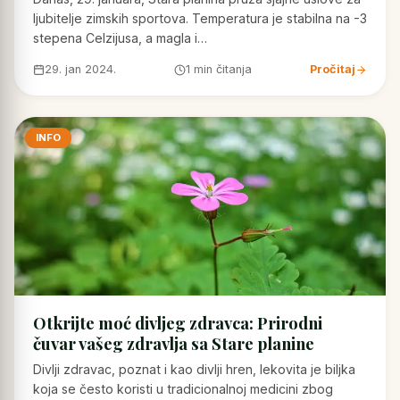
ljubitelje zimskih sportova. Temperatura je stabilna na -3
stepena Celzijusa, a magla i…
29. jan 2024.
1 min čitanja
Pročitaj
INFO
Otkrijte moć divljeg zdravca: Prirodni
čuvar vašeg zdravlja sa Stare planine
Divlji zdravac, poznat i kao divlji hren, lekovita je biljka
koja se često koristi u tradicionalnoj medicini zbog