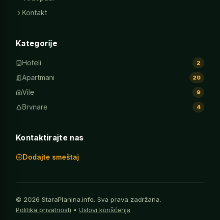
Kontakt
Kategorije
Hoteli
2
Apartmani
20
Vile
9
Brvnare
4
Kontaktirajte nas
Dodajte smeštaj
© 2026 StaraPlanina.info. Sva prava zadržana.
Politika privatnosti
•
Uslovi korišćenja