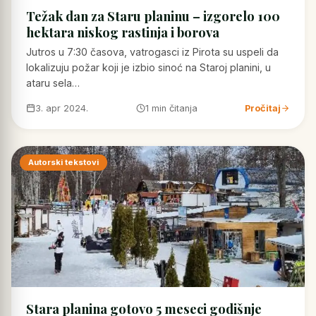
Težak dan za Staru planinu – izgorelo 100
hektara niskog rastinja i borova
Jutros u 7:30 časova, vatrogasci iz Pirota su uspeli da
lokalizuju požar koji je izbio sinoć na Staroj planini, u
ataru sela…
3. apr 2024.
1 min čitanja
Pročitaj
Autorski tekstovi
Stara planina gotovo 5 meseci godišnje