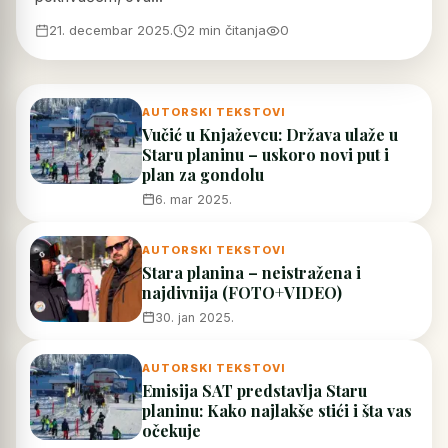
21. decembar 2025.
2 min čitanja
0
AUTORSKI TEKSTOVI
Vučić u Knjaževcu: Država ulaže u
Staru planinu – uskoro novi put i
plan za gondolu
6. mar 2025.
AUTORSKI TEKSTOVI
Stara planina – neistražena i
najdivnija (FOTO+VIDEO)
30. jan 2025.
AUTORSKI TEKSTOVI
Emisija SAT predstavlja Staru
planinu: Kako najlakše stići i šta vas
očekuje