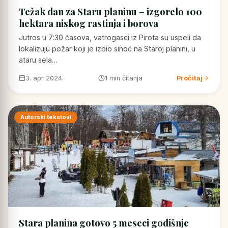
Težak dan za Staru planinu – izgorelo 100
hektara niskog rastinja i borova
Jutros u 7:30 časova, vatrogasci iz Pirota su uspeli da
lokalizuju požar koji je izbio sinoć na Staroj planini, u
ataru sela…
3. apr 2024.
1 min čitanja
Pročitaj
Autorski tekstovi
Stara planina gotovo 5 meseci godišnje