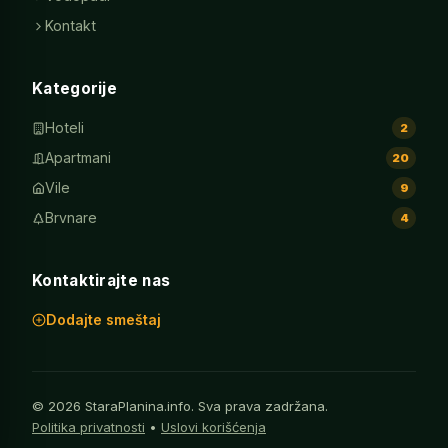
Kontakt
Kategorije
Hoteli
2
Apartmani
20
Vile
9
Brvnare
4
Kontaktirajte nas
Dodajte smeštaj
© 2026 StaraPlanina.info. Sva prava zadržana.
Politika privatnosti
•
Uslovi korišćenja