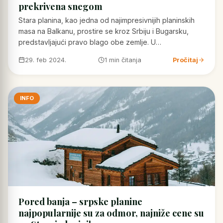
prekrivena snegom
Stara planina, kao jedna od najimpresivnijih planinskih
masa na Balkanu, prostire se kroz Srbiju i Bugarsku,
predstavljajući pravo blago obe zemlje. U…
29. feb 2024.
1 min čitanja
Pročitaj
INFO
Pored banja – srpske planine
najpopularnije su za odmor, najniže cene su