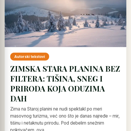
Autorski tekstovi
ZIMSKA STARA PLANINA BEZ
FILTERA: TIŠINA, SNEG I
PRIRODA KOJA ODUZIMA
DAH
Zima na Staroj planini ne nudi spektakl po meri
masovnog turizma, već ono što je danas najređe – mir,
tišinu i netaknutu prirodu. Pod debelim snežnim
pokrivačem, ova…