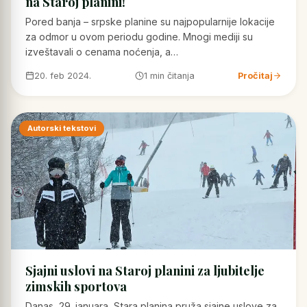
na Staroj planini!
Pored banja – srpske planine su najpopularnije lokacije
za odmor u ovom periodu godine. Mnogi mediji su
izveštavali o cenama noćenja, a…
20. feb 2024.
1 min čitanja
Pročitaj
Autorski tekstovi
Sjajni uslovi na Staroj planini za ljubitelje
zimskih sportova
Danas, 29. januara, Stara planina pruža sjajne uslove za