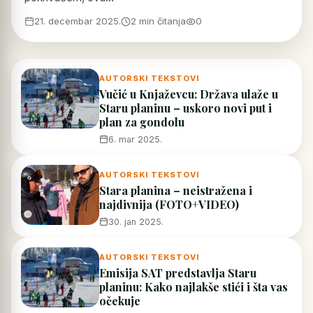
21. decembar 2025.
2 min čitanja
0
AUTORSKI TEKSTOVI
Vučić u Knjaževcu: Država ulaže u
Staru planinu – uskoro novi put i
plan za gondolu
6. mar 2025.
AUTORSKI TEKSTOVI
Stara planina – neistražena i
najdivnija (FOTO+VIDEO)
30. jan 2025.
AUTORSKI TEKSTOVI
Emisija SAT predstavlja Staru
planinu: Kako najlakše stići i šta vas
očekuje