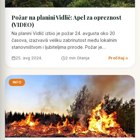
Požar na planini Vidlič: Apel za opreznost
(VIDEO)
Na planini Vidlič izbio je požar 24. avgusta oko 20
časova, izazvavši veliku zabrinutost među lokalnim
stanovništvom i ljubiteljima prirode. Požar je…
25. avg 2024.
2 min čitanja
Pročitaj
INFO