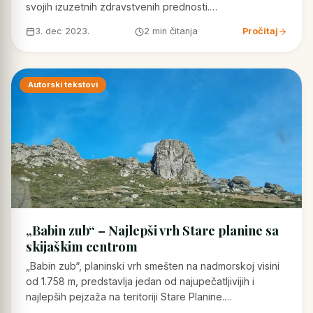
svojih izuzetnih zdravstvenih prednosti.…
3. dec 2023.
2 min čitanja
Pročitaj
Autorski tekstovi
„Babin zub“ – Najlepši vrh Stare planine sa
skijaškim centrom
„Babin zub“, planinski vrh smešten na nadmorskoj visini
od 1.758 m, predstavlja jedan od najupečatljivijih i
najlepših pejzaža na teritoriji Stare Planine.…