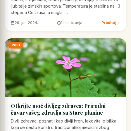
ljubitelje zimskih sportova. Temperatura je stabilna na -3
stepena Celzijusa, a magla i…
29. jan 2024.
1 min čitanja
Pročitaj
INFO
Otkrijte moć divljeg zdravca: Prirodni
čuvar vašeg zdravlja sa Stare planine
Divlji zdravac, poznat i kao divlji hren, lekovita je biljka
koja se često koristi u tradicionalnoj medicini zbog