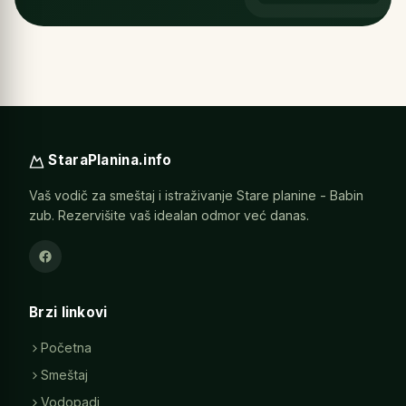
StaraPlanina.info
Vaš vodič za smeštaj i istraživanje Stare planine - Babin
zub. Rezervišite vaš idealan odmor već danas.
Brzi linkovi
Početna
Smeštaj
Vodopadi