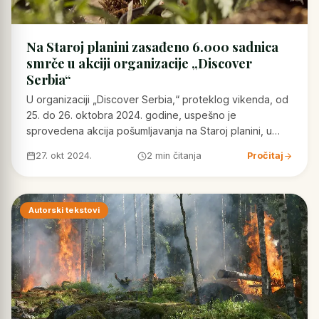
Na Staroj planini zasađeno 6.000 sadnica
smrče u akciji organizacije „Discover
Serbia“
U organizaciji „Discover Serbia,“ proteklog vikenda, od
25. do 26. oktobra 2024. godine, uspešno je
sprovedena akcija pošumljavanja na Staroj planini, u…
27. okt 2024.
2 min čitanja
Pročitaj
Autorski tekstovi