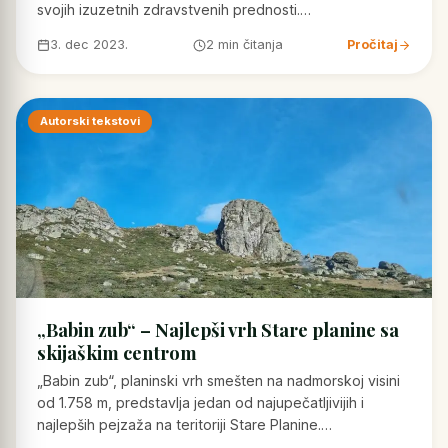
svojih izuzetnih zdravstvenih prednosti.…
3. dec 2023.
2 min čitanja
Pročitaj
Autorski tekstovi
„Babin zub“ – Najlepši vrh Stare planine sa
skijaškim centrom
„Babin zub“, planinski vrh smešten na nadmorskoj visini
od 1.758 m, predstavlja jedan od najupečatljivijih i
najlepših pejzaža na teritoriji Stare Planine.…