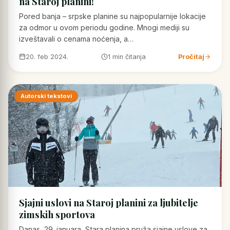
na Staroj planini!
Pored banja – srpske planine su najpopularnije lokacije
za odmor u ovom periodu godine. Mnogi mediji su
izveštavali o cenama noćenja, a…
20. feb 2024.
1 min čitanja
Pročitaj
Autorski tekstovi
Sjajni uslovi na Staroj planini za ljubitelje
zimskih sportova
Danas, 29. januara, Stara planina pruža sjajne uslove za