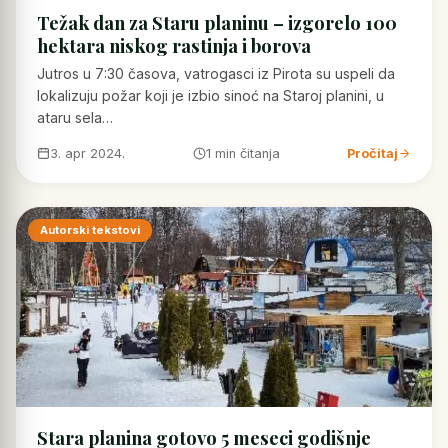
Težak dan za Staru planinu – izgorelo 100
hektara niskog rastinja i borova
Jutros u 7:30 časova, vatrogasci iz Pirota su uspeli da
lokalizuju požar koji je izbio sinoć na Staroj planini, u
ataru sela…
3. apr 2024.
1 min čitanja
Pročitaj
Autorski tekstovi
Stara planina gotovo 5 meseci godišnje