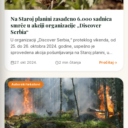
Na Staroj planini zasađeno 6.000 sadnica
smrče u akciji organizacije „Discover
Serbia“
U organizaciji „Discover Serbia,“ proteklog vikenda, od
25. do 26. oktobra 2024. godine, uspešno je
sprovedena akcija pošumljavanja na Staroj planini, u…
27. okt 2024.
2 min čitanja
Pročitaj
Autorski tekstovi