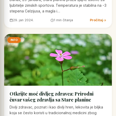
ljubitelje zimskih sportova. Temperatura je stabilna na -3
stepena Celzijusa, a magla i…
29. jan 2024.
1 min čitanja
Pročitaj
INFO
Otkrijte moć divljeg zdravca: Prirodni
čuvar vašeg zdravlja sa Stare planine
Divlji zdravac, poznat i kao divlji hren, lekovita je biljka
koja se često koristi u tradicionalnoj medicini zbog