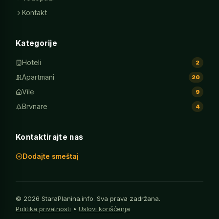
Kontakt
Kategorije
Hoteli
2
Apartmani
20
Vile
9
Brvnare
4
Kontaktirajte nas
Dodajte smeštaj
© 2026 StaraPlanina.info. Sva prava zadržana.
Politika privatnosti
•
Uslovi korišćenja