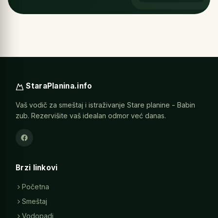
StaraPlanina.info
Vaš vodič za smeštaj i istraživanje Stare planine - Babin
zub. Rezervišite vaš idealan odmor već danas.
Brzi linkovi
Početna
Smeštaj
Vodopadi