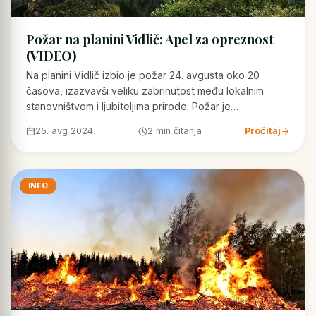
Požar na planini Vidlič: Apel za opreznost
(VIDEO)
Na planini Vidlič izbio je požar 24. avgusta oko 20
časova, izazvavši veliku zabrinutost među lokalnim
stanovništvom i ljubiteljima prirode. Požar je…
25. avg 2024.
2 min čitanja
Pročitaj
INFO