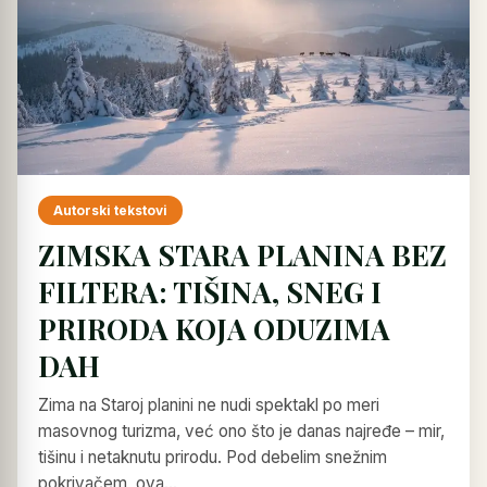
Autorski tekstovi
ZIMSKA STARA PLANINA BEZ
FILTERA: TIŠINA, SNEG I
PRIRODA KOJA ODUZIMA
DAH
Zima na Staroj planini ne nudi spektakl po meri
masovnog turizma, već ono što je danas najređe – mir,
tišinu i netaknutu prirodu. Pod debelim snežnim
pokrivačem, ova…