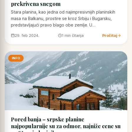
prekrivena snegom
Stara planina, kao jedna od najimpresivnijih planinskih
masa na Balkanu, prostire se kroz Srbiju i Bugarsku,
predstavljajući pravo blago obe zemlje. U…
29. feb 2024.
1 min čitanja
Pročitaj
INFO
Pored banja – srpske planine
najpopularnije su za odmor, najniže cene su