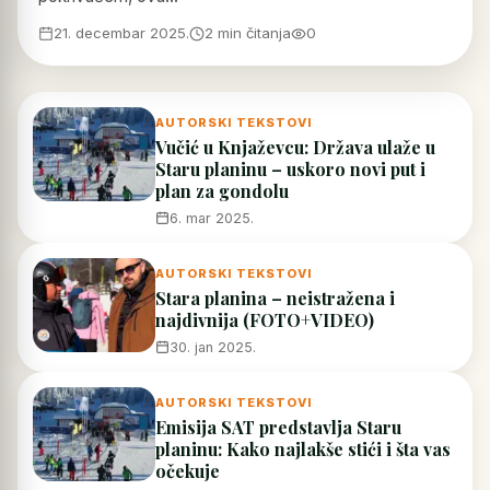
21. decembar 2025.
2 min čitanja
0
AUTORSKI TEKSTOVI
Vučić u Knjaževcu: Država ulaže u
Staru planinu – uskoro novi put i
plan za gondolu
6. mar 2025.
AUTORSKI TEKSTOVI
Stara planina – neistražena i
najdivnija (FOTO+VIDEO)
30. jan 2025.
AUTORSKI TEKSTOVI
Emisija SAT predstavlja Staru
planinu: Kako najlakše stići i šta vas
očekuje