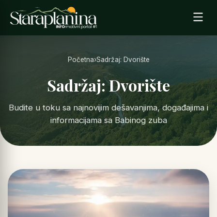
Početna
›
Sadržaj: Dvorište
Sadržaj: Dvorište
Budite u toku sa najnovijim dešavanjima, događajima i
informacijama sa Babinog zuba