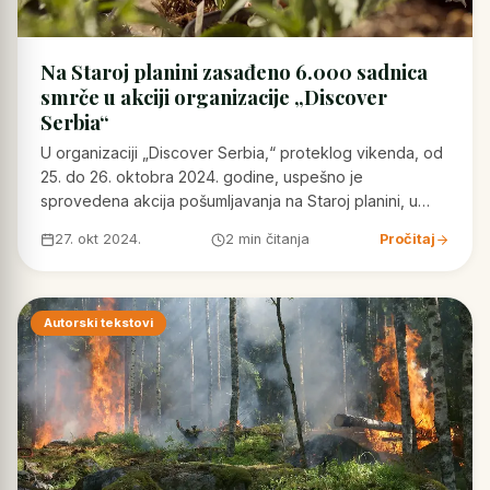
Na Staroj planini zasađeno 6.000 sadnica
smrče u akciji organizacije „Discover
Serbia“
U organizaciji „Discover Serbia,“ proteklog vikenda, od
25. do 26. oktobra 2024. godine, uspešno je
sprovedena akcija pošumljavanja na Staroj planini, u…
27. okt 2024.
2 min čitanja
Pročitaj
Autorski tekstovi