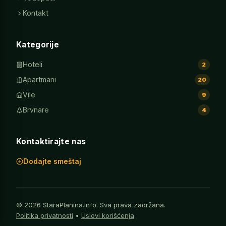
Kontakt
Kategorije
Hoteli
2
Apartmani
20
Vile
9
Brvnare
4
Kontaktirajte nas
Dodajte smeštaj
© 2026 StaraPlanina.info. Sva prava zadržana.
Politika privatnosti
•
Uslovi korišćenja