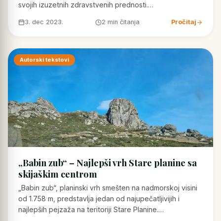
svojih izuzetnih zdravstvenih prednosti.…
3. dec 2023.
2 min čitanja
Pročitaj
Autorski tekstovi
„Babin zub“ – Najlepši vrh Stare planine sa
skijaškim centrom
„Babin zub“, planinski vrh smešten na nadmorskoj visini
od 1.758 m, predstavlja jedan od najupečatljivijih i
najlepših pejzaža na teritoriji Stare Planine.…