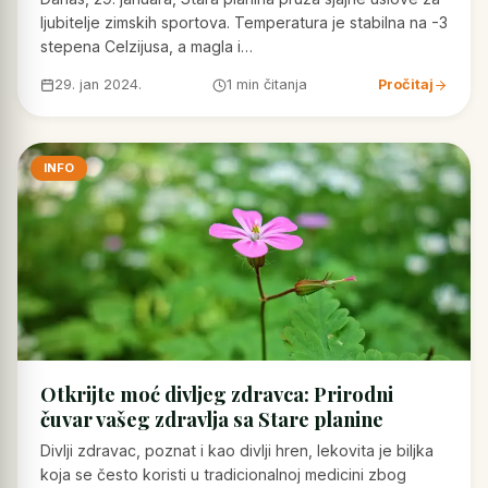
ljubitelje zimskih sportova. Temperatura je stabilna na -3
stepena Celzijusa, a magla i…
29. jan 2024.
1 min čitanja
Pročitaj
INFO
Otkrijte moć divljeg zdravca: Prirodni
čuvar vašeg zdravlja sa Stare planine
Divlji zdravac, poznat i kao divlji hren, lekovita je biljka
koja se često koristi u tradicionalnoj medicini zbog