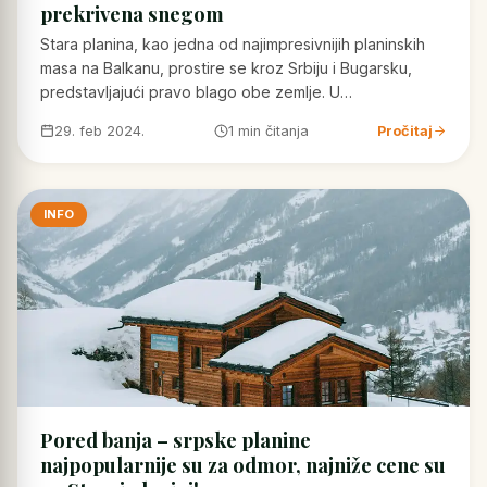
prekrivena snegom
Stara planina, kao jedna od najimpresivnijih planinskih
masa na Balkanu, prostire se kroz Srbiju i Bugarsku,
predstavljajući pravo blago obe zemlje. U…
29. feb 2024.
1 min čitanja
Pročitaj
INFO
Pored banja – srpske planine
najpopularnije su za odmor, najniže cene su