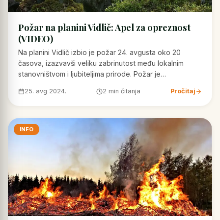
Požar na planini Vidlič: Apel za opreznost
(VIDEO)
Na planini Vidlič izbio je požar 24. avgusta oko 20
časova, izazvavši veliku zabrinutost među lokalnim
stanovništvom i ljubiteljima prirode. Požar je…
25. avg 2024.
2 min čitanja
Pročitaj
INFO