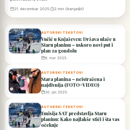
21. decembar 2025.
2 min čitanja
0
AUTORSKI TEKSTOVI
Vučić u Knjaževcu: Država ulaže u
Staru planinu – uskoro novi put i
plan za gondolu
6. mar 2025.
AUTORSKI TEKSTOVI
Stara planina – neistražena i
najdivnija (FOTO+VIDEO)
30. jan 2025.
AUTORSKI TEKSTOVI
Emisija SAT predstavlja Staru
planinu: Kako najlakše stići i šta vas
očekuje