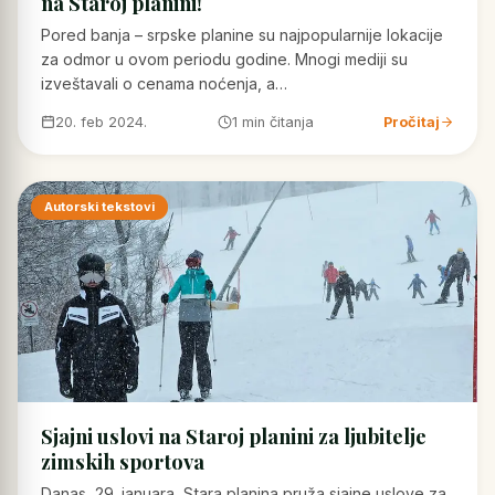
na Staroj planini!
Pored banja – srpske planine su najpopularnije lokacije
za odmor u ovom periodu godine. Mnogi mediji su
izveštavali o cenama noćenja, a…
20. feb 2024.
1 min čitanja
Pročitaj
Autorski tekstovi
Sjajni uslovi na Staroj planini za ljubitelje
zimskih sportova
Danas, 29. januara, Stara planina pruža sjajne uslove za