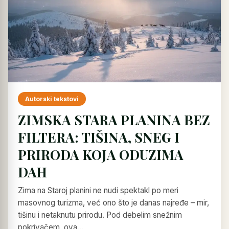
Autorski tekstovi
ZIMSKA STARA PLANINA BEZ
FILTERA: TIŠINA, SNEG I
PRIRODA KOJA ODUZIMA
DAH
Zima na Staroj planini ne nudi spektakl po meri
masovnog turizma, već ono što je danas najređe – mir,
tišinu i netaknutu prirodu. Pod debelim snežnim
pokrivačem, ova…