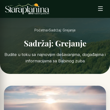
Početna
›
Sadržaj: Grejanje
Sadržaj: Grejanje
Budite u toku sa najnovijim dešavanjima, događajima i
informacijama sa Babinog zuba