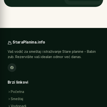
StaraPlanina.info
Vaš vodič za smeštaj i istraživanje Stare planine - Babin
zub. Rezervišite vaš idealan odmor već danas.
Brzi linkovi
Početna
Smeštaj
Vodopadi