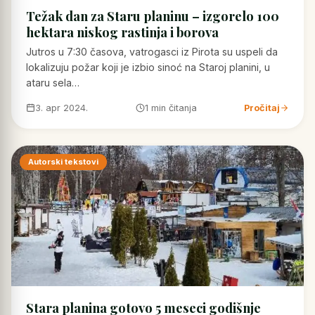
Težak dan za Staru planinu – izgorelo 100
hektara niskog rastinja i borova
Jutros u 7:30 časova, vatrogasci iz Pirota su uspeli da
lokalizuju požar koji je izbio sinoć na Staroj planini, u
ataru sela…
3. apr 2024.
1 min čitanja
Pročitaj
Autorski tekstovi
Stara planina gotovo 5 meseci godišnje