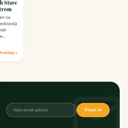
rh Stare
ntrom
ten na
redstavlja
pših
ne.…
Pročitaj
Prijavi se