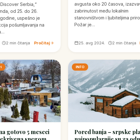
avgusta oko 20 časova, izazvav
„Discover Serbia,“
zabrinutost među lokalnim
nda, od 25. do 26.
stanovništvom i ljubiteljima prir
 godine, uspešno je
Požar je…
cija pošumljavanja na
 u…
2 min čitanja
Pročitaj
25. avg 2024.
2 min čitanja
i
INFO
na gotovo 5 meseci
Pored banja – srpske pl
rekrivena snegom
najpopularnije su za od