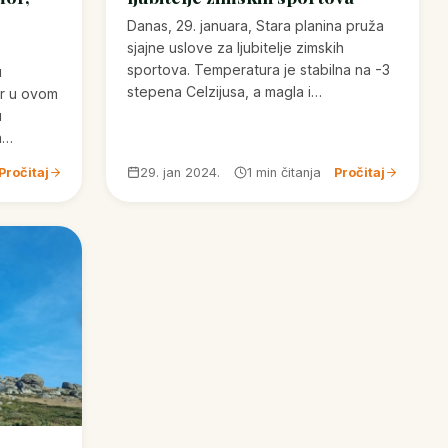
j
Danas, 29. januara, Stara planina pruža
sjajne uslove za ljubitelje zimskih
sportova. Temperatura je stabilna na -3
u
stepena Celzijusa, a magla i…
or u ovom
u
a…
Pročitaj
29. jan 2024.
1 min čitanja
Pročitaj