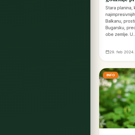
Stara planina,
najimpresivniji
Balkanu, prosti
Bugarsku, pred
obe zemlje. U
29. feb 2024.
INFO