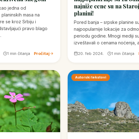
najniže cene su na Staro
 kao jedna od
planini!
h planinskih masa na
re se kroz Srbiju i
Pored banja – srpske planine s
stavljajući pravo blago
najpopularnije lokacije za odm
…
periodu godine. Mnogi mediji s
izveštavali o cenama noćenja, 
1 min čitanja
Pročitaj
20. feb 2024.
1 min čitanja
Autorski tekstovi