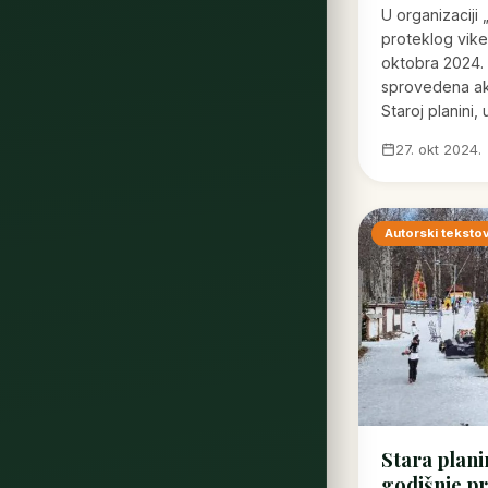
U organizaciji 
proteklog vike
oktobra 2024.
sprovedena ak
Staroj planini,
27. okt 2024.
Autorski tekstov
Stara plani
godišnje p