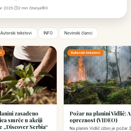
r 2025.
2 min čitanja
0
Autorski tekstovi
INFO
Novinski članci
i
Autorski tekstovi
lanini zasađeno
Požar na planini Vidlič: 
ca smrče u akciji
opreznost (VIDEO)
e „Discover Serbia“
Na planini Vidlič izbio je požar 