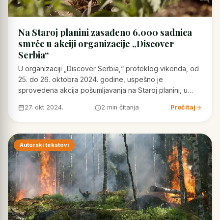
Na Staroj planini zasađeno 6.000 sadnica
smrče u akciji organizacije „Discover
Serbia“
U organizaciji „Discover Serbia,“ proteklog vikenda, od
25. do 26. oktobra 2024. godine, uspešno je
sprovedena akcija pošumljavanja na Staroj planini, u…
27. okt 2024.
2 min čitanja
Pročitaj
Autorski tekstovi