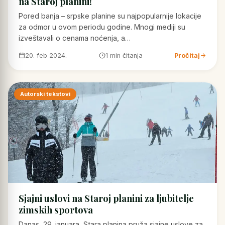
na Staroj planini!
Pored banja – srpske planine su najpopularnije lokacije
za odmor u ovom periodu godine. Mnogi mediji su
izveštavali o cenama noćenja, a…
20. feb 2024.
1 min čitanja
Pročitaj
Autorski tekstovi
Sjajni uslovi na Staroj planini za ljubitelje
zimskih sportova
Danas, 29. januara, Stara planina pruža sjajne uslove za