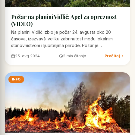
Požar na planini Vidlič: Apel za opreznost
(VIDEO)
Na planini Vidlič izbio je požar 24. avgusta oko 20
časova, izazvavši veliku zabrinutost među lokalnim
stanovništvom i ljubiteljima prirode. Požar je…
25. avg 2024.
2 min čitanja
Pročitaj
INFO