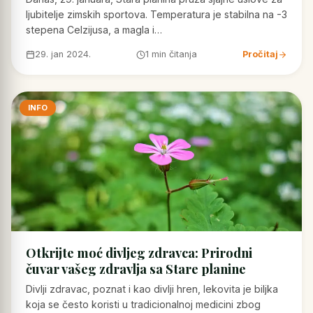
ljubitelje zimskih sportova. Temperatura je stabilna na -3
stepena Celzijusa, a magla i…
29. jan 2024.
1 min čitanja
Pročitaj
INFO
Otkrijte moć divljeg zdravca: Prirodni
čuvar vašeg zdravlja sa Stare planine
Divlji zdravac, poznat i kao divlji hren, lekovita je biljka
koja se često koristi u tradicionalnoj medicini zbog