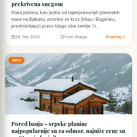
prekrivena snegom
Stara planina, kao jedna od najimpresivnijih planinskih
masa na Balkanu, prostire se kroz Srbiju i Bugarsku,
predstavljajući pravo blago obe zemlje. U…
29. feb 2024.
1 min čitanja
Pročitaj
INFO
Pored banja – srpske planine
najpopularnije su za odmor, najniže cene su