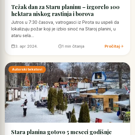
Težak dan za Staru planinu – izgorelo 100
hektara niskog rastinja i borova
Jutros u 7:30 časova, vatrogasci iz Pirota su uspeli da
lokalizuju požar koji je izbio sinoć na Staroj planini, u
ataru sela…
3. apr 2024.
1 min čitanja
Pročitaj
Autorski tekstovi
Stara planina gotovo 5 meseci godišnje