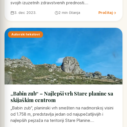
svojih izuzetnih zdravstvenih prednosti.…
3. dec 2023.
2 min čitanja
Pročitaj
Autorski tekstovi
„Babin zub“ – Najlepši vrh Stare planine sa
skijaškim centrom
„Babin zub“, planinski vrh smešten na nadmorskoj visini
od 1.758 m, predstavlja jedan od najupečatljivijih i
najlepših pejzaža na teritoriji Stare Planine.…