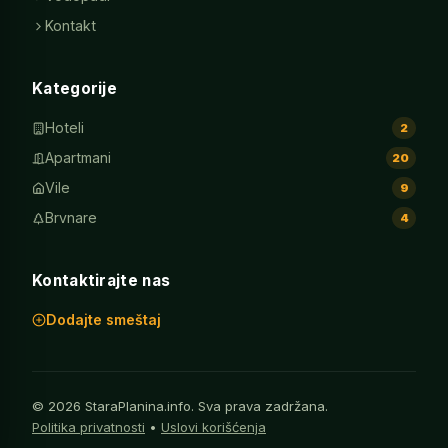
Kontakt
Kategorije
Hoteli
2
Apartmani
20
Vile
9
Brvnare
4
Kontaktirajte nas
Dodajte smeštaj
© 2026 StaraPlanina.info. Sva prava zadržana.
Politika privatnosti
•
Uslovi korišćenja