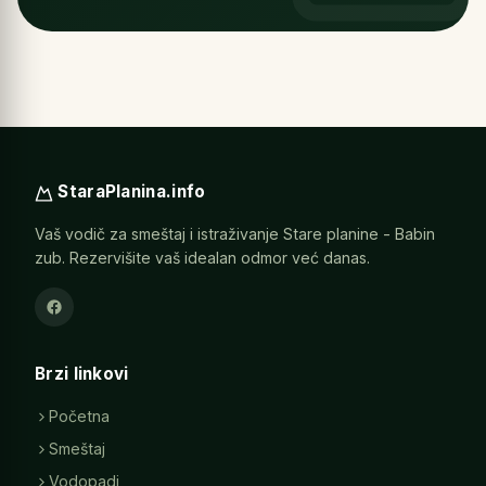
StaraPlanina.info
Vaš vodič za smeštaj i istraživanje Stare planine - Babin
zub. Rezervišite vaš idealan odmor već danas.
Brzi linkovi
Početna
Smeštaj
Vodopadi