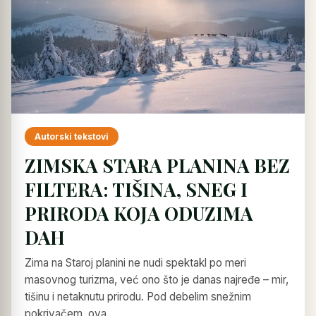
Autorski tekstovi
ZIMSKA STARA PLANINA BEZ
FILTERA: TIŠINA, SNEG I
PRIRODA KOJA ODUZIMA
DAH
Zima na Staroj planini ne nudi spektakl po meri
masovnog turizma, već ono što je danas najređe – mir,
tišinu i netaknutu prirodu. Pod debelim snežnim
pokrivačem, ova…