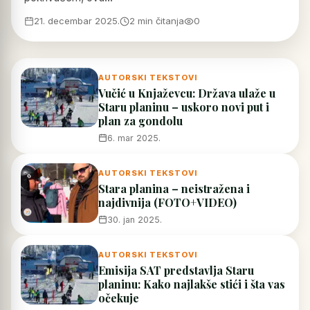
21. decembar 2025.
2 min čitanja
0
AUTORSKI TEKSTOVI
Vučić u Knjaževcu: Država ulaže u
Staru planinu – uskoro novi put i
plan za gondolu
6. mar 2025.
AUTORSKI TEKSTOVI
Stara planina – neistražena i
najdivnija (FOTO+VIDEO)
30. jan 2025.
AUTORSKI TEKSTOVI
Emisija SAT predstavlja Staru
planinu: Kako najlakše stići i šta vas
očekuje