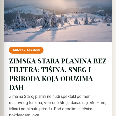
Autorski tekstovi
ZIMSKA STARA PLANINA BEZ
FILTERA: TIŠINA, SNEG I
PRIRODA KOJA ODUZIMA
DAH
Zima na Staroj planini ne nudi spektakl po meri
masovnog turizma, već ono što je danas najređe – mir,
tišinu i netaknutu prirodu. Pod debelim snežnim
pokrivačem, ova…