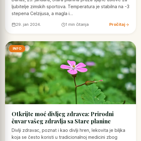
ljubitelje zimskih sportova. Temperatura je stabilna na -3
stepena Celzijusa, a magla i…
29. jan 2024.
1 min čitanja
Pročitaj
INFO
Otkrijte moć divljeg zdravca: Prirodni
čuvar vašeg zdravlja sa Stare planine
Divlji zdravac, poznat i kao divlji hren, lekovita je biljka
koja se često koristi u tradicionalnoj medicini zbog