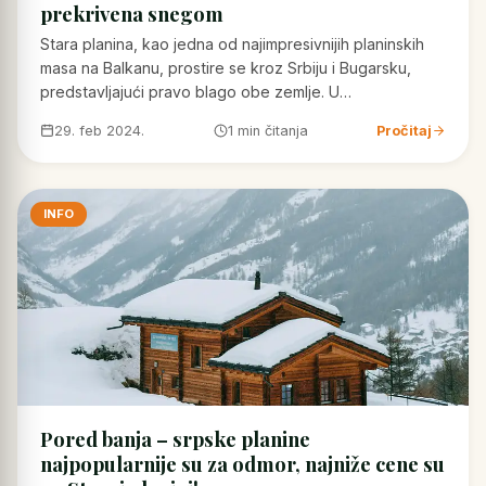
prekrivena snegom
Stara planina, kao jedna od najimpresivnijih planinskih
masa na Balkanu, prostire se kroz Srbiju i Bugarsku,
predstavljajući pravo blago obe zemlje. U…
29. feb 2024.
1 min čitanja
Pročitaj
INFO
Pored banja – srpske planine
najpopularnije su za odmor, najniže cene su