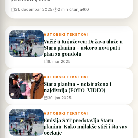
21. decembar 2025.
2 min čitanja
0
AUTORSKI TEKSTOVI
Vučić u Knjaževcu: Država ulaže u
Staru planinu – uskoro novi put i
plan za gondolu
6. mar 2025.
AUTORSKI TEKSTOVI
Stara planina – neistražena i
najdivnija (FOTO+VIDEO)
30. jan 2025.
AUTORSKI TEKSTOVI
Emisija SAT predstavlja Staru
planinu: Kako najlakše stići i šta vas
očekuje