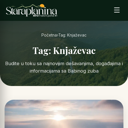
Početna
›
Tag: Knjaževac
Tag: Knjaževac
Budite u toku sa najnovijim dešavanjima, događajima i
informacijama sa Babinog zuba