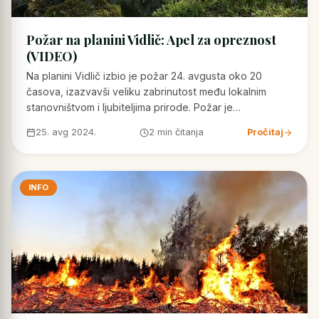
Požar na planini Vidlič: Apel za opreznost
(VIDEO)
Na planini Vidlič izbio je požar 24. avgusta oko 20
časova, izazvavši veliku zabrinutost među lokalnim
stanovništvom i ljubiteljima prirode. Požar je…
25. avg 2024.
2 min čitanja
Pročitaj
INFO