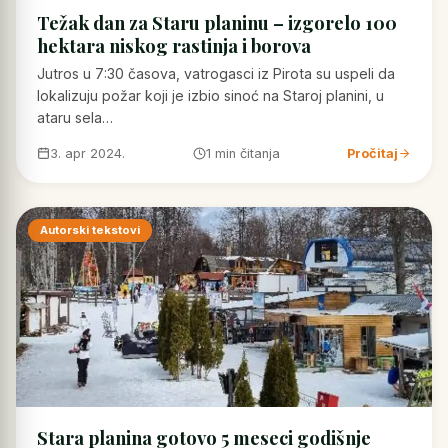
Težak dan za Staru planinu – izgorelo 100
hektara niskog rastinja i borova
Jutros u 7:30 časova, vatrogasci iz Pirota su uspeli da
lokalizuju požar koji je izbio sinoć na Staroj planini, u
ataru sela…
3. apr 2024.
1 min čitanja
Pročitaj
Autorski tekstovi
Stara planina gotovo 5 meseci godišnje