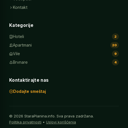
Kontakt
Kategorije
Hoteli
2
Apartmani
20
Vile
9
Brvnare
4
Kontaktirajte nas
Dodajte smeštaj
© 2026 StaraPlanina.info. Sva prava zadržana.
Politika privatnosti
•
Uslovi korišćenja