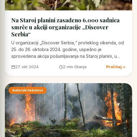
Na Staroj planini zasađeno 6.000 sadnica
smrče u akciji organizacije „Discover
Serbia“
U organizaciji „Discover Serbia,“ proteklog vikenda, od
25. do 26. oktobra 2024. godine, uspešno je
sprovedena akcija pošumljavanja na Staroj planini, u…
27. okt 2024.
2 min čitanja
Pročitaj
Autorski tekstovi