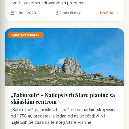
svojih izuzetnih zdravstvenih prednosti.…
3. dec 2023.
2 min čitanja
Pročitaj
Autorski tekstovi
„Babin zub“ – Najlepši vrh Stare planine sa
skijaškim centrom
„Babin zub“, planinski vrh smešten na nadmorskoj visini
od 1.758 m, predstavlja jedan od najupečatljivijih i
najlepših pejzaža na teritoriji Stare Planine.…