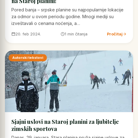
na Staroj planini!
Pored banja – srpske planine su najpopularnije lokacije
za odmor u ovom periodu godine. Mnogi mediji su
izveštavali o cenama noćenja, a…
20. feb 2024.
1 min čitanja
Pročitaj
Autorski tekstovi
Sjajni uslovi na Staroj planini za ljubitelje
zimskih sportova
Danas, 29. januara, Stara planina pruža sjajne uslove za