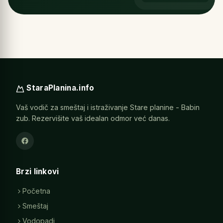
StaraPlanina.info
Vaš vodič za smeštaj i istraživanje Stare planine - Babin
zub. Rezervišite vaš idealan odmor već danas.
Brzi linkovi
Početna
Smeštaj
Vodopadi