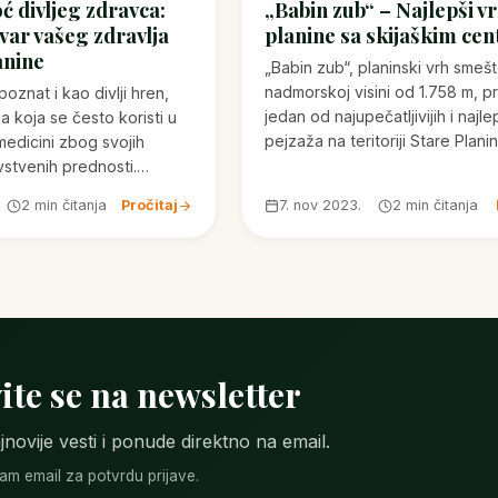
ć divljeg zdravca:
„Babin zub“ – Najlepši v
var vašeg zdravlja
planine sa skijaškim ce
anine
„Babin zub“, planinski vrh smeš
nadmorskoj visini od 1.758 m, p
poznat i kao divlji hren,
jedan od najupečatljivijih i najle
ka koja se često koristi u
pejzaža na teritoriji Stare Plani
medicini zbog svojih
vstvenih prednosti.…
2 min čitanja
Pročitaj
7. nov 2023.
2 min čitanja
ite se na newsletter
jnovije vesti i ponude direktno na email.
m email za potvrdu prijave.