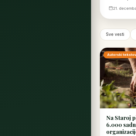
21. decemba
Sve vesti
Autorski tekstov
Na Staroj p
6.000 sadni
organizacij