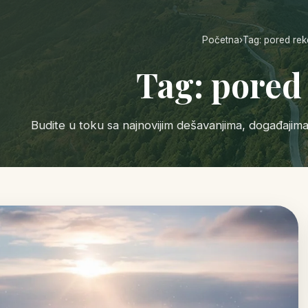
Početna
›
Tag: pored rek
Tag: pored
Budite u toku sa najnovijim dešavanjima, događajim