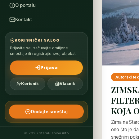
O portalu
Kontakt
KORISNIČKI NALOG
Prijavite se, sačuvajte omiljene
smeštaje ili registrujte svoj objekat.
Prijava
Autorski tek
Korisnik
Vlasnik
ZIMSK
FILTER
KOJA 
Dodajte smeštaj
Zima na Star
ono što je da
© 2026 StaraPlanina.info
snežnim pok