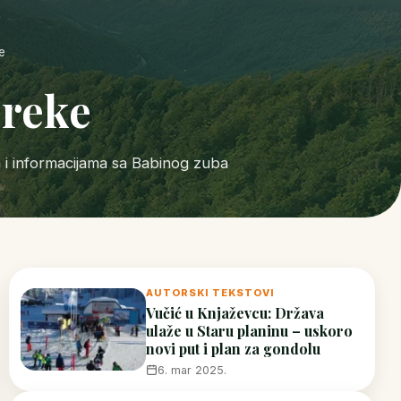
e
 reke
a i informacijama sa Babinog zuba
AUTORSKI TEKSTOVI
Vučić u Knjaževcu: Država
ulaže u Staru planinu – uskoro
novi put i plan za gondolu
6. mar 2025.