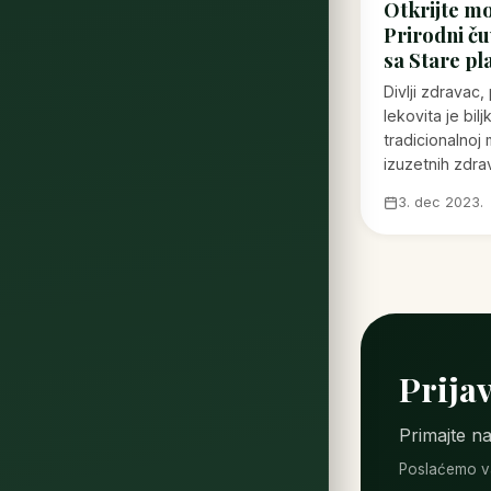
Otkrijte mo
Prirodni ču
sa Stare pl
Divlji zdravac, 
lekovita je bilj
tradicionalnoj 
izuzetnih zdra
3. dec 2023.
Prijav
Primajte na
Poslaćemo va