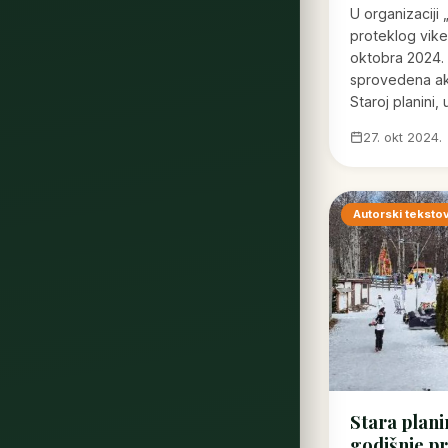
U organizaciji 
proteklog vike
oktobra 2024.
sprovedena ak
Staroj planini,
27. okt 2024.
Autorski tekstov
Stara plani
godišnje p