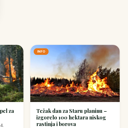
INFO
Apel za
Težak dan za Staru planinu –
izgorelo 100 hektara niskog
rastinja i borova
24.