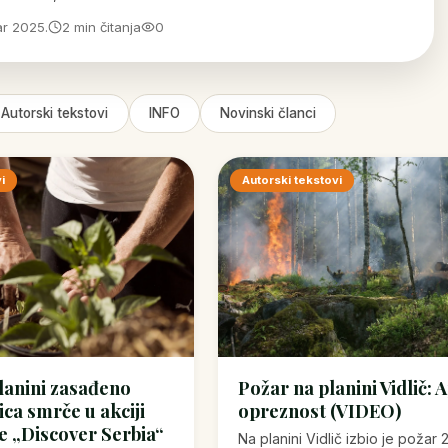
r 2025.
2 min čitanja
0
Autorski tekstovi
INFO
Novinski članci
i
Autorski tekstovi
lanini zasađeno
Požar na planini Vidlič: 
ca smrče u akciji
opreznost (VIDEO)
e „Discover Serbia“
Na planini Vidlič izbio je požar 