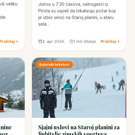
ši veliku
Jutros u 7:30 časova, vatrogasci iz
Pirota su uspeli da lokalizuju požar koji
ode.
je izbio sinoć na Staroj planini, u ataru
sela…
Pročitaj
3. apr 2024.
1 min čitanja
Pročitaj
Autorski tekstovi
anine
Sjajni uslovi na Staroj planini za
mor,
ljubitelje zimskih sportova