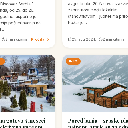
avgusta oko 20 časova, izazvav
„Discover Serbia,“
zabrinutost među lokalnim
nda, od 25. do 26.
stanovništvom i ljubiteljima prir
 godine, uspešno je
Požar je…
cija pošumljavanja na
 u…
2 min čitanja
Pročitaj
25. avg 2024.
2 min čitanja
i
INFO
na gotovo 5 meseci
Pored banja – srpske pl
rekrivena snegom
najpopularnije su za od