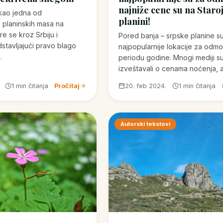
najniže cene su na Staro
 kao jedna od
planini!
h planinskih masa na
re se kroz Srbiju i
Pored banja – srpske planine s
stavljajući pravo blago
najpopularnije lokacije za odm
…
periodu godine. Mnogi mediji s
izveštavali o cenama noćenja, 
1 min čitanja
Pročitaj
20. feb 2024.
1 min čitanja
Autorski tekstovi