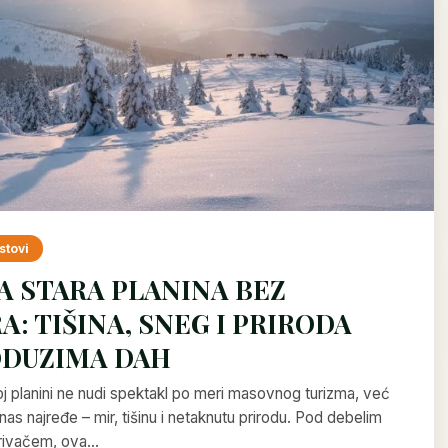
stovi
A STARA PLANINA BEZ
A: TIŠINA, SNEG I PRIRODA
ODUZIMA DAH
oj planini ne nudi spektakl po meri masovnog turizma, već
nas najređe – mir, tišinu i netaknutu prirodu. Pod debelim
rivačem, ova…