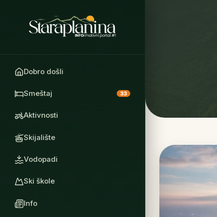
Dobro došli
Smeštaj
33
Aktivnosti
Skijalište
Vodopadi
Ski škole
Info