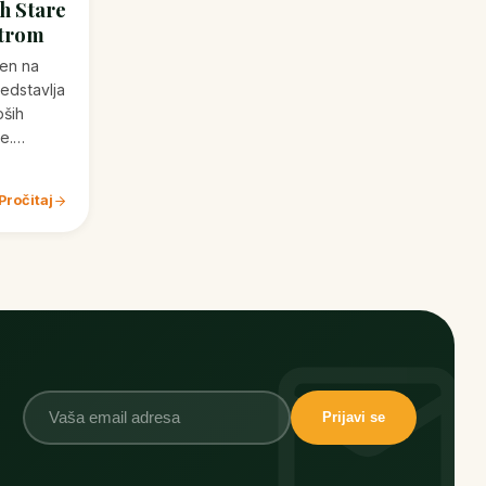
rh Stare
ntrom
ten na
redstavlja
pših
ne.…
Pročitaj
Prijavi se