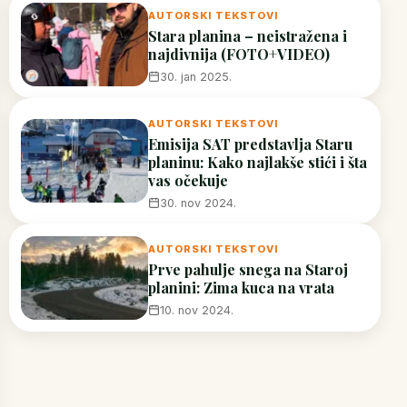
AUTORSKI TEKSTOVI
Stara planina – neistražena i
najdivnija (FOTO+VIDEO)
30. jan 2025.
AUTORSKI TEKSTOVI
Emisija SAT predstavlja Staru
planinu: Kako najlakše stići i šta
vas očekuje
30. nov 2024.
AUTORSKI TEKSTOVI
Prve pahulje snega na Staroj
planini: Zima kuca na vrata
10. nov 2024.