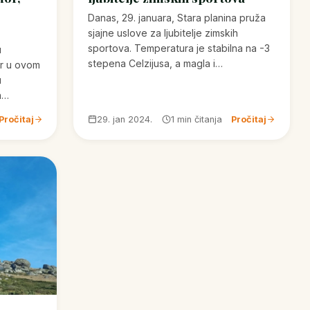
j
Danas, 29. januara, Stara planina pruža
sjajne uslove za ljubitelje zimskih
sportova. Temperatura je stabilna na -3
u
stepena Celzijusa, a magla i…
or u ovom
u
a…
Pročitaj
29. jan 2024.
1 min čitanja
Pročitaj