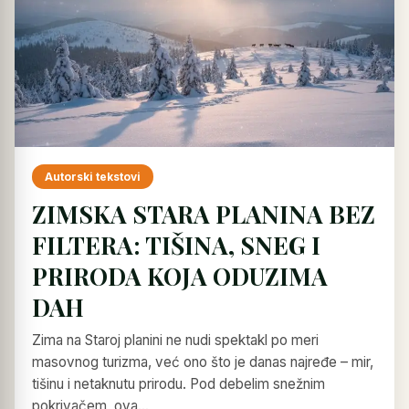
Autorski tekstovi
ZIMSKA STARA PLANINA BEZ
FILTERA: TIŠINA, SNEG I
PRIRODA KOJA ODUZIMA
DAH
Zima na Staroj planini ne nudi spektakl po meri
masovnog turizma, već ono što je danas najređe – mir,
tišinu i netaknutu prirodu. Pod debelim snežnim
pokrivačem, ova…