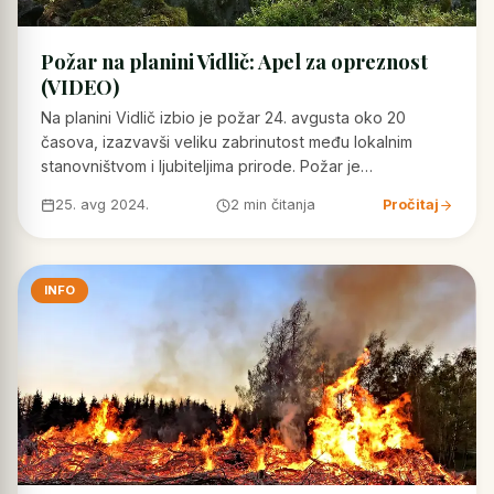
Požar na planini Vidlič: Apel za opreznost
(VIDEO)
Na planini Vidlič izbio je požar 24. avgusta oko 20
časova, izazvavši veliku zabrinutost među lokalnim
stanovništvom i ljubiteljima prirode. Požar je…
25. avg 2024.
2 min čitanja
Pročitaj
INFO