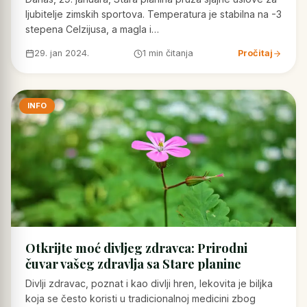
ljubitelje zimskih sportova. Temperatura je stabilna na -3
stepena Celzijusa, a magla i…
29. jan 2024.
1 min čitanja
Pročitaj
INFO
Otkrijte moć divljeg zdravca: Prirodni
čuvar vašeg zdravlja sa Stare planine
Divlji zdravac, poznat i kao divlji hren, lekovita je biljka
koja se često koristi u tradicionalnoj medicini zbog