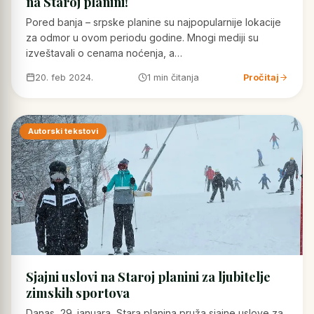
na Staroj planini!
Pored banja – srpske planine su najpopularnije lokacije
za odmor u ovom periodu godine. Mnogi mediji su
izveštavali o cenama noćenja, a…
20. feb 2024.
1 min čitanja
Pročitaj
Autorski tekstovi
Sjajni uslovi na Staroj planini za ljubitelje
zimskih sportova
Danas, 29. januara, Stara planina pruža sjajne uslove za