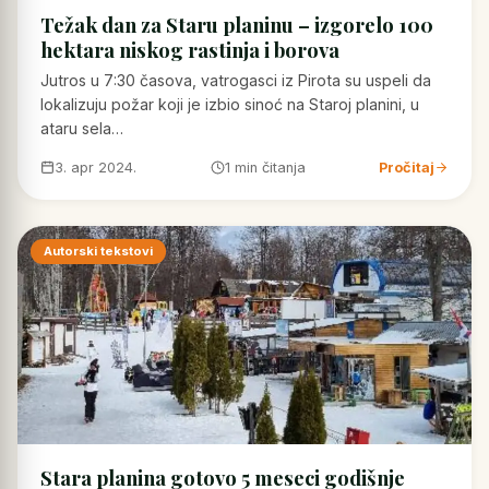
Težak dan za Staru planinu – izgorelo 100
hektara niskog rastinja i borova
Jutros u 7:30 časova, vatrogasci iz Pirota su uspeli da
lokalizuju požar koji je izbio sinoć na Staroj planini, u
ataru sela…
3. apr 2024.
1 min čitanja
Pročitaj
Autorski tekstovi
Stara planina gotovo 5 meseci godišnje