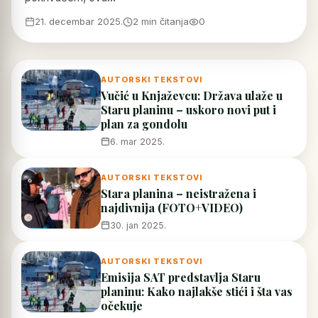
21. decembar 2025.
2 min čitanja
0
AUTORSKI TEKSTOVI
Vučić u Knjaževcu: Država ulaže u
Staru planinu – uskoro novi put i
plan za gondolu
6. mar 2025.
AUTORSKI TEKSTOVI
Stara planina – neistražena i
najdivnija (FOTO+VIDEO)
30. jan 2025.
AUTORSKI TEKSTOVI
Emisija SAT predstavlja Staru
planinu: Kako najlakše stići i šta vas
očekuje