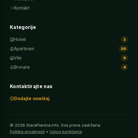
Kontakt
Kategorije
Hoteli
2
Apartmani
20
Vile
9
Brvnare
4
Kontaktirajte nas
Dodajte smeštaj
© 2026 StaraPlanina.info. Sva prava zadržana.
Politika privatnosti
•
Uslovi korišćenja