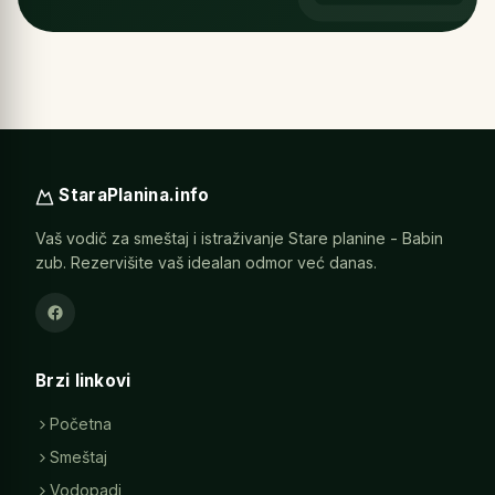
StaraPlanina.info
Vaš vodič za smeštaj i istraživanje Stare planine - Babin
zub. Rezervišite vaš idealan odmor već danas.
Brzi linkovi
Početna
Smeštaj
Vodopadi