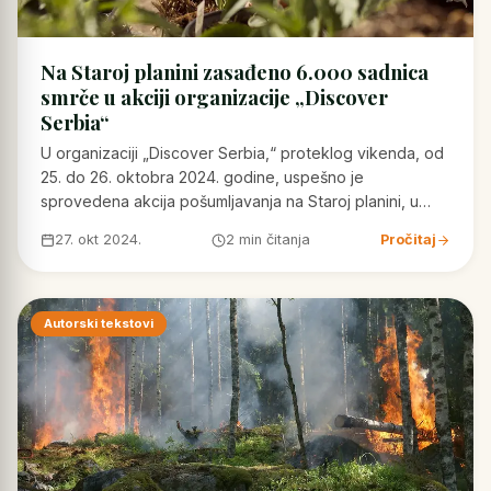
Na Staroj planini zasađeno 6.000 sadnica
smrče u akciji organizacije „Discover
Serbia“
U organizaciji „Discover Serbia,“ proteklog vikenda, od
25. do 26. oktobra 2024. godine, uspešno je
sprovedena akcija pošumljavanja na Staroj planini, u…
27. okt 2024.
2 min čitanja
Pročitaj
Autorski tekstovi