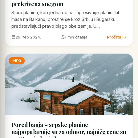
prekrivena snegom
Stara planina, kao jedna od najimpresivnijih planinskih
masa na Balkanu, prostire se kroz Srbiju i Bugarsku,
predstavljajući pravo blago obe zemlje. U…
29. feb 2024.
1 min čitanja
Pročitaj
INFO
Pored banja – srpske planine
najpopularnije su za odmor, najniže cene su