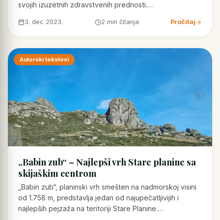
svojih izuzetnih zdravstvenih prednosti.…
3. dec 2023.
2 min čitanja
Pročitaj
Autorski tekstovi
„Babin zub“ – Najlepši vrh Stare planine sa
skijaškim centrom
„Babin zub“, planinski vrh smešten na nadmorskoj visini
od 1.758 m, predstavlja jedan od najupečatljivijih i
najlepših pejzaža na teritoriji Stare Planine.…