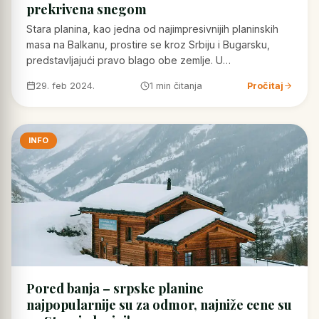
prekrivena snegom
Stara planina, kao jedna od najimpresivnijih planinskih
masa na Balkanu, prostire se kroz Srbiju i Bugarsku,
predstavljajući pravo blago obe zemlje. U…
29. feb 2024.
1 min čitanja
Pročitaj
INFO
Pored banja – srpske planine
najpopularnije su za odmor, najniže cene su