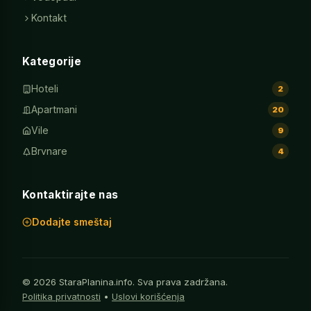
Kontakt
Kategorije
Hoteli
2
Apartmani
20
Vile
9
Brvnare
4
Kontaktirajte nas
Dodajte smeštaj
© 2026 StaraPlanina.info. Sva prava zadržana.
Politika privatnosti
•
Uslovi korišćenja