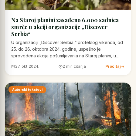
Na Staroj planini zasađeno 6.000 sadnica
smrče u akciji organizacije „Discover
Serbia“
U organizaciji „Discover Serbia,“ proteklog vikenda, od
25. do 26. oktobra 2024. godine, uspešno je
sprovedena akcija pošumljavanja na Staroj planini, u…
27. okt 2024.
2 min čitanja
Pročitaj
Autorski tekstovi