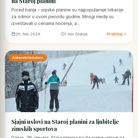
na Staroj planini!
Pored banja – srpske planine su najpopularnije lokacije
za odmor u ovom periodu godine. Mnogi mediji su
izveštavali o cenama noćenja, a…
20. feb 2024.
1 min čitanja
Pročitaj
Autorski tekstovi
Sjajni uslovi na Staroj planini za ljubitelje
zimskih sportova
Danas, 29. januara, Stara planina pruža sjajne uslove za