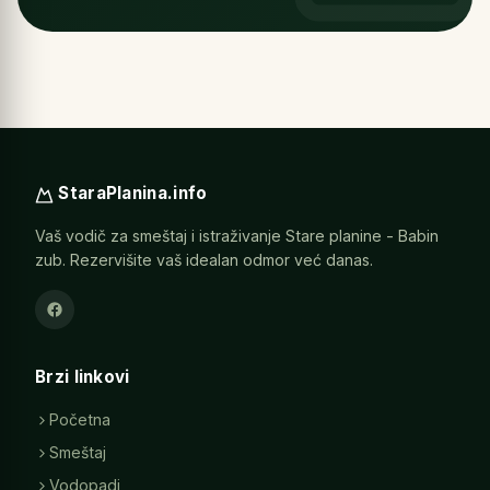
StaraPlanina.info
Vaš vodič za smeštaj i istraživanje Stare planine - Babin
zub. Rezervišite vaš idealan odmor već danas.
Brzi linkovi
Početna
Smeštaj
Vodopadi