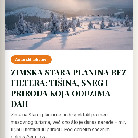
Autorski tekstovi
ZIMSKA STARA PLANINA BEZ
FILTERA: TIŠINA, SNEG I
PRIRODA KOJA ODUZIMA
DAH
Zima na Staroj planini ne nudi spektakl po meri
masovnog turizma, već ono što je danas najređe – mir,
tišinu i netaknutu prirodu. Pod debelim snežnim
pokrivačem, ova…