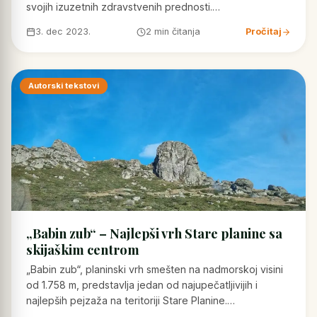
svojih izuzetnih zdravstvenih prednosti.…
3. dec 2023.
2 min čitanja
Pročitaj
Autorski tekstovi
„Babin zub“ – Najlepši vrh Stare planine sa
skijaškim centrom
„Babin zub“, planinski vrh smešten na nadmorskoj visini
od 1.758 m, predstavlja jedan od najupečatljivijih i
najlepših pejzaža na teritoriji Stare Planine.…