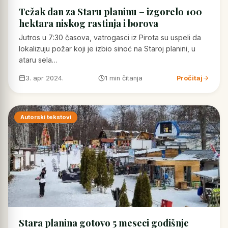
Težak dan za Staru planinu – izgorelo 100
hektara niskog rastinja i borova
Jutros u 7:30 časova, vatrogasci iz Pirota su uspeli da
lokalizuju požar koji je izbio sinoć na Staroj planini, u
ataru sela…
3. apr 2024.
1 min čitanja
Pročitaj
Autorski tekstovi
Stara planina gotovo 5 meseci godišnje