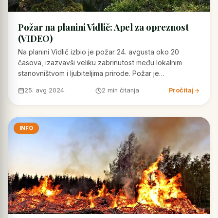
Požar na planini Vidlič: Apel za opreznost
(VIDEO)
Na planini Vidlič izbio je požar 24. avgusta oko 20
časova, izazvavši veliku zabrinutost među lokalnim
stanovništvom i ljubiteljima prirode. Požar je…
25. avg 2024.
2 min čitanja
Pročitaj
INFO