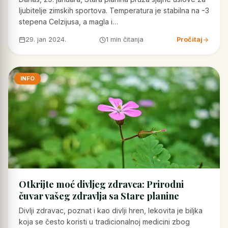
ljubitelje zimskih sportova. Temperatura je stabilna na -3
stepena Celzijusa, a magla i…
29. jan 2024.
1 min čitanja
Pročitaj
INFO
Otkrijte moć divljeg zdravca: Prirodni
čuvar vašeg zdravlja sa Stare planine
Divlji zdravac, poznat i kao divlji hren, lekovita je biljka
koja se često koristi u tradicionalnoj medicini zbog