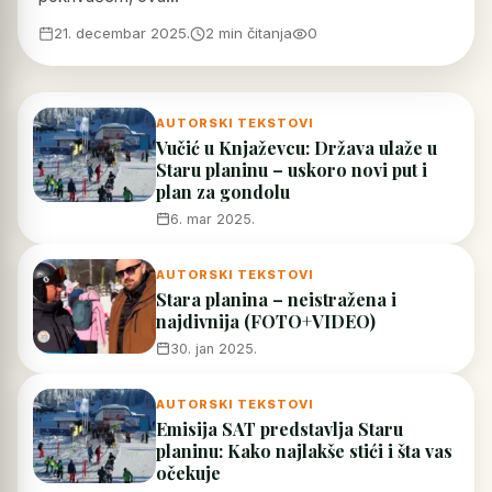
21. decembar 2025.
2 min čitanja
0
AUTORSKI TEKSTOVI
Vučić u Knjaževcu: Država ulaže u
Staru planinu – uskoro novi put i
plan za gondolu
6. mar 2025.
AUTORSKI TEKSTOVI
Stara planina – neistražena i
najdivnija (FOTO+VIDEO)
30. jan 2025.
AUTORSKI TEKSTOVI
Emisija SAT predstavlja Staru
planinu: Kako najlakše stići i šta vas
očekuje