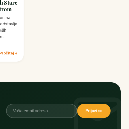
rh Stare
ntrom
ten na
redstavlja
pših
ne.…
Pročitaj
Prijavi se