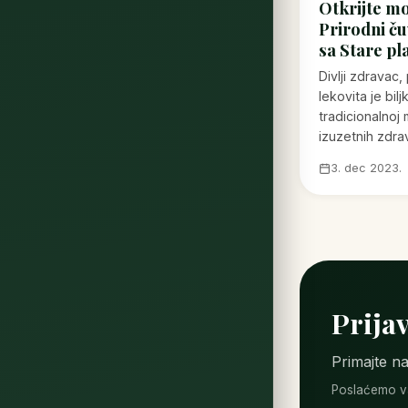
Otkrijte mo
Prirodni ču
sa Stare pl
Divlji zdravac, 
lekovita je bilj
tradicionalnoj 
izuzetnih zdra
3. dec 2023.
Prijav
Primajte na
Poslaćemo va