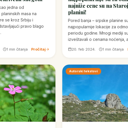
najniže cene su na Staro
 kao jedna od
planini!
h planinskih masa na
re se kroz Srbiju i
Pored banja – srpske planine s
stavljajući pravo blago
najpopularnije lokacije za odm
…
periodu godine. Mnogi mediji s
izveštavali o cenama noćenja, 
1 min čitanja
Pročitaj
20. feb 2024.
1 min čitanja
Autorski tekstovi