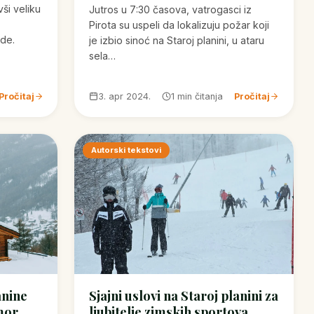
ši veliku
Jutros u 7:30 časova, vatrogasci iz
Pirota su uspeli da lokalizuju požar koji
ode.
je izbio sinoć na Staroj planini, u ataru
sela…
Pročitaj
3. apr 2024.
1 min čitanja
Pročitaj
Autorski tekstovi
anine
Sjajni uslovi na Staroj planini za
mor,
ljubitelje zimskih sportova