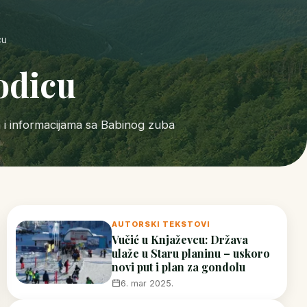
cu
odicu
a i informacijama sa Babinog zuba
AUTORSKI TEKSTOVI
Vučić u Knjaževcu: Država
ulaže u Staru planinu – uskoro
novi put i plan za gondolu
6. mar 2025.