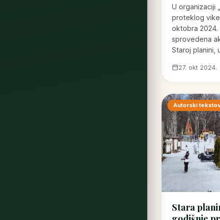
U organizaciji 
proteklog vike
oktobra 2024.
sprovedena ak
Staroj planini,
27. okt 2024.
Autorski tekstov
Stara plani
godišnje p