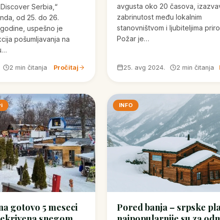
avgusta oko 20 časova, izazvav
„Discover Serbia,“
zabrinutost među lokalnim
nda, od 25. do 26.
stanovništvom i ljubiteljima prir
 godine, uspešno je
Požar je…
cija pošumljavanja na
 u…
2 min čitanja
Pročitaj
25. avg 2024.
2 min čitanja
i
INFO
na gotovo 5 meseci
Pored banja – srpske pl
rekrivena snegom
najpopularnije su za od