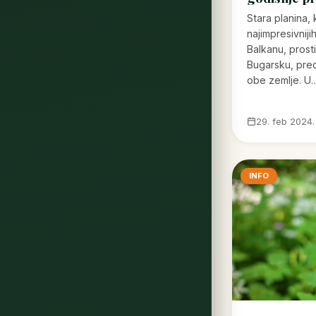
Stara planina,
najimpresivniji
Balkanu, prosti
Bugarsku, pred
obe zemlje. U
29. feb 2024.
INFO