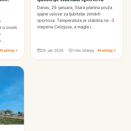
j
Danas, 29. januara, Stara planina pruža
sjajne uslove za ljubitelje zimskih
sportova. Temperatura je stabilna na -3
u
stepena Celzijusa, a magla i…
or u ovom
u
a…
Pročitaj
29. jan 2024.
1 min čitanja
Pročitaj