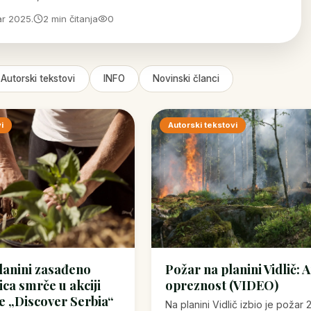
r 2025.
2 min čitanja
0
Autorski tekstovi
INFO
Novinski članci
i
Autorski tekstovi
lanini zasađeno
Požar na planini Vidlič: 
ca smrče u akciji
opreznost (VIDEO)
e „Discover Serbia“
Na planini Vidlič izbio je požar 