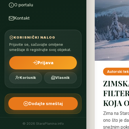
O portalu
Kontakt
KORISNIČKI NALOG
Prijavite se, sačuvajte omiljene
smeštaje ili registrujte svoj objekat.
Prijava
Autorski tek
Korisnik
Vlasnik
ZIMSK
FILTER
KOJA 
Dodajte smeštaj
Zima na Star
ono što je da
© 2026 StaraPlanina.info
snežnim pok