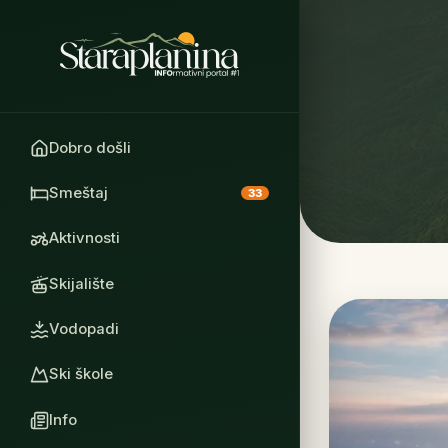
Dobro došli
Smeštaj
33
Aktivnosti
Skijalište
Vodopadi
Ski škole
Info