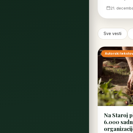
21. decemba
Sve vesti
Autorski tekstov
Na Staroj p
6.000 sadni
organizacij