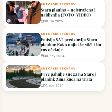
AUTORSKI TEKSTOVI
Stara planina – neistražena i
najdivnija (FOTO+VIDEO)
30. jan 2025.
AUTORSKI TEKSTOVI
Emisija SAT predstavlja Staru
planinu: Kako najlakše stići i šta
vas očekuje
30. nov 2024.
AUTORSKI TEKSTOVI
Prve pahulje snega na Staroj
planini: Zima kuca na vrata
10. nov 2024.