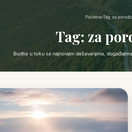
Početna
›
Tag: za porodi
Tag: za por
Budite u toku sa najnovijim dešavanjima, događajim