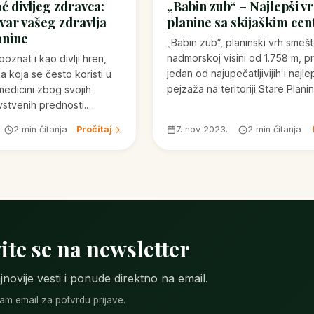
ć divljeg zdravca:
„Babin zub“ – Najlepši v
var vašeg zdravlja
planine sa skijaškim ce
anine
„Babin zub“, planinski vrh smeš
nadmorskoj visini od 1.758 m, p
poznat i kao divlji hren,
jedan od najupečatljivijih i najle
ka koja se često koristi u
pejzaža na teritoriji Stare Plani
medicini zbog svojih
vstvenih prednosti.…
2 min čitanja
Pročitaj
7. nov 2023.
2 min čitanja
ite se na newsletter
jnovije vesti i ponude direktno na email.
m email za potvrdu prijave.