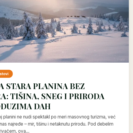
stovi
A STARA PLANINA BEZ
A: TIŠINA, SNEG I PRIRODA
ODUZIMA DAH
oj planini ne nudi spektakl po meri masovnog turizma, već
nas najređe – mir, tišinu i netaknutu prirodu. Pod debelim
rivačem, ova…