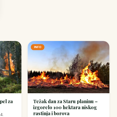
INFO
Apel za
Težak dan za Staru planinu –
izgorelo 100 hektara niskog
rastinja i borova
24.