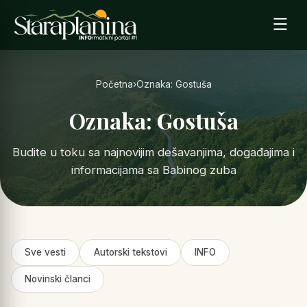
Početna
›
Oznaka: Gostuša
Oznaka: Gostuša
Budite u toku sa najnovijim dešavanjima, događajima i
informacijama sa Babinog zuba
Sve vesti
Autorski tekstovi
INFO
Novinski članci