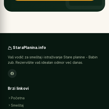
StaraPlanina.info
Vaš vodič za smeštaj i istraživanje Stare planine - Babin
zub. Rezervišite vaš idealan odmor već danas.
Brzi linkovi
Početna
Smeštaj