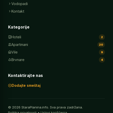
Vodopadi
Kontakt
Kategorije
Hoteli
2
Apartmani
20
Vile
9
Brvnare
4
Kontaktirajte nas
Dodajte smeštaj
© 2026 StaraPlanina.info. Sva prava zadržana.
Politika privatnosti
•
Uslovi korišćenja