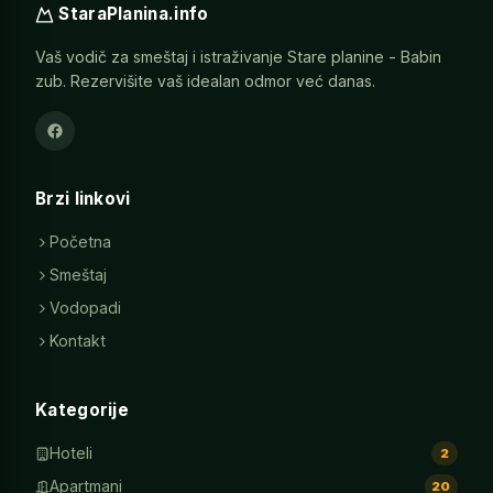
StaraPlanina.info
Vaš vodič za smeštaj i istraživanje Stare planine - Babin
zub. Rezervišite vaš idealan odmor već danas.
Brzi linkovi
Početna
Smeštaj
Vodopadi
Kontakt
Kategorije
Hoteli
2
Apartmani
20