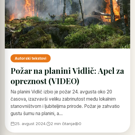
Autorski tekstovi
Požar na planini Vidlič: Apel za
opreznost (VIDEO)
Na planini Vidlič izbio je požar 24. avgusta oko 20
časova, izazvavši veliku zabrinutost među lokalnim
stanovništvom i ljubiteljima prirode. Požar je zahvatio
gustu šumu na planini, a…
25. avgust 2024.
2 min čitanja
0