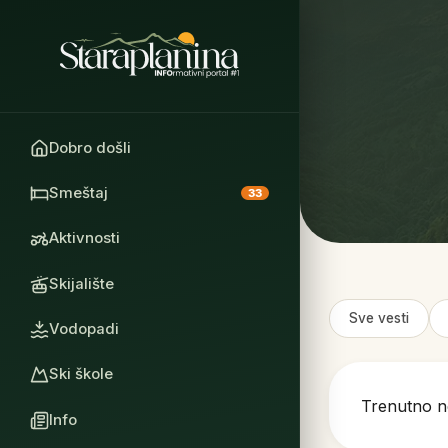
Dobro došli
Smeštaj
33
Aktivnosti
Skijalište
Sve vesti
Vodopadi
Ski škole
Trenutno n
Info