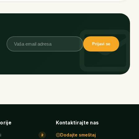
Prijavi se
orije
Kontaktirajte nas
i
Dodajte smeštaj
2