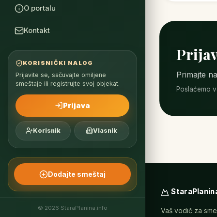
O portalu
Kontakt
Prijav
KORISNIČKI NALOG
Primajte na
Prijavite se, sačuvajte omiljene
smeštaje ili registrujte svoj objekat.
Poslaćemo va
Prijava
Korisnik
Vlasnik
Dodajte smeštaj
StaraPlanin
© 2026 StaraPlanina.info
Vaš vodič za smešt