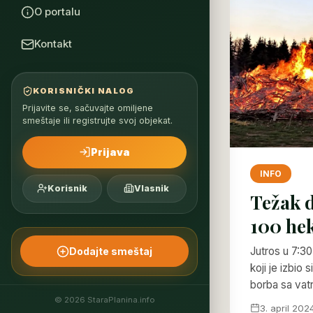
O portalu
Kontakt
KORISNIČKI NALOG
Prijavite se, sačuvajte omiljene
smeštaje ili registrujte svoj objekat.
Prijava
INFO
Korisnik
Vlasnik
Težak d
100 hek
Jutros u 7:30
Dodajte smeštaj
koji je izbio 
borba sa va
© 2026 StaraPlanina.info
3. april 2024