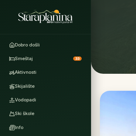
Dobro došli
Smeštaj
33
Aktivnosti
Skijalište
Vodopadi
Ski škole
Info