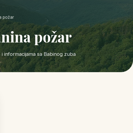
a požar
anina požar
a i informacijama sa Babinog zuba