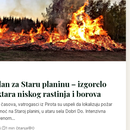
an za Staru planinu – izgorelo
tara niskog rastinja i borova
 časova, vatrogasci iz Pirota su uspeli da lokalizuju požar
sinoć na Staroj planini, u ataru sela Dobri Do. Intenzivna
trenom…
.
1 min čitanja
0