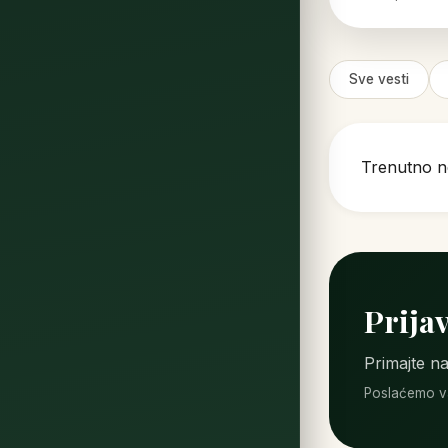
Sve vesti
Trenutno n
Prijav
Primajte na
Poslaćemo va