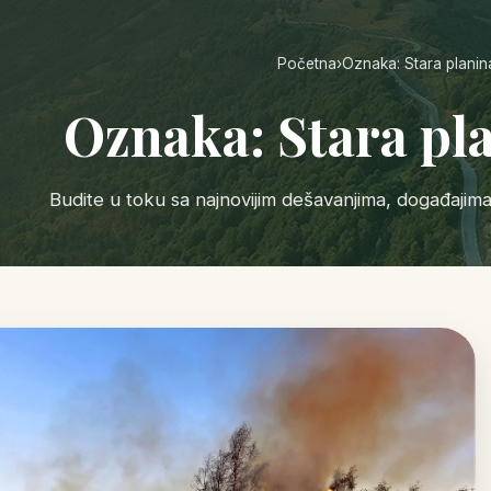
Početna
›
Oznaka: Stara planin
Oznaka: Stara pl
Budite u toku sa najnovijim dešavanjima, događajim