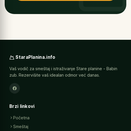
StaraPlanina.info
Vaš vodič za smeštaj i istraživanje Stare planine - Babin
zub. Rezervišite vaš idealan odmor već danas.
Brzi linkovi
Početna
Smeštaj