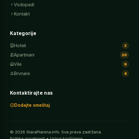
Vodopadi
Kontakt
Kategorije
Hoteli
2
Apartmani
20
Vile
9
Brvnare
4
Kontaktirajte nas
Dodajte smeštaj
© 2026 StaraPlanina.info. Sva prava zadržana.
Politika privatnosti
•
Uslovi korišćenja