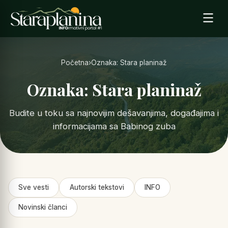
Početna
›
Oznaka: Stara planinaž
Oznaka: Stara planinaž
Budite u toku sa najnovijim dešavanjima, događajima i
informacijama sa Babinog zuba
Sve vesti
Autorski tekstovi
INFO
Novinski članci