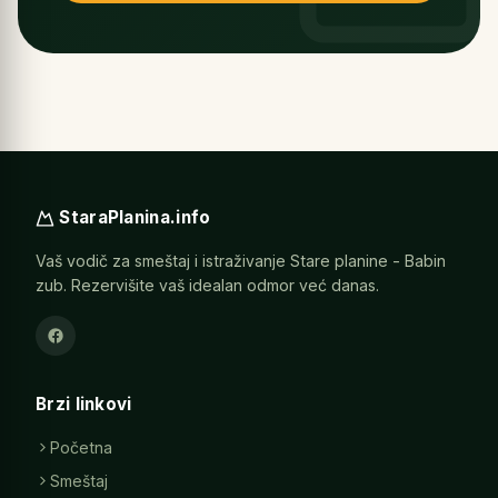
StaraPlanina.info
Vaš vodič za smeštaj i istraživanje Stare planine - Babin
zub. Rezervišite vaš idealan odmor već danas.
Brzi linkovi
Početna
Smeštaj