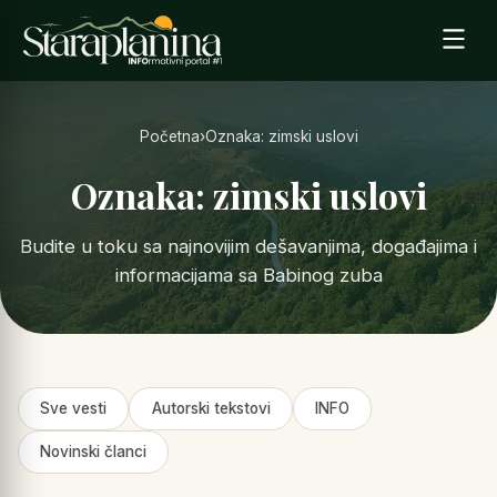
Početna
›
Oznaka: zimski uslovi
Oznaka: zimski uslovi
Budite u toku sa najnovijim dešavanjima, događajima i
informacijama sa Babinog zuba
Sve vesti
Autorski tekstovi
INFO
Novinski članci