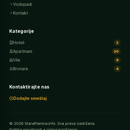
Vodopadi
Kontakt
Kategorije
Hoteli
2
Apartmani
20
Vile
9
Brvnare
4
Kontaktirajte nas
Dodajte smeštaj
© 2026 StaraPlanina.info. Sva prava zadržana.
Politika privatnosti
•
Uslovi korišćenja