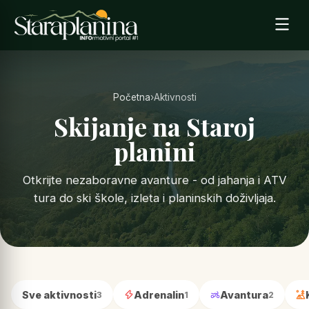
Početna
›
Aktivnosti
Skijanje na Staroj
planini
Otkrijte nezaboravne avanture - od jahanja i ATV
tura do ski škole, izleta i planinskih doživljaja.
Sve aktivnosti
Adrenalin
Avantura
3
1
2