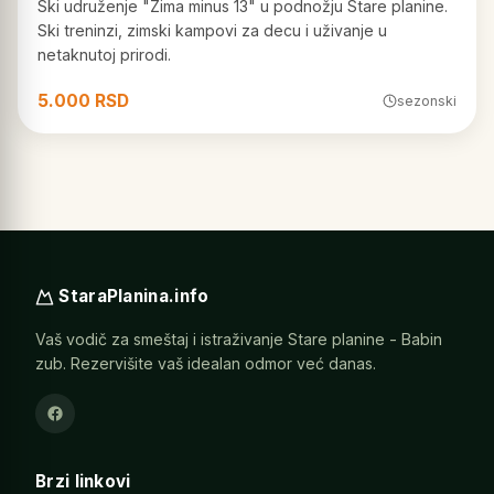
Ski udruženje "Zima minus 13" u podnožju Stare planine.
Ski treninzi, zimski kampovi za decu i uživanje u
netaknutoj prirodi.
5.000 RSD
sezonski
StaraPlanina.info
Vaš vodič za smeštaj i istraživanje Stare planine - Babin
zub. Rezervišite vaš idealan odmor već danas.
Brzi linkovi