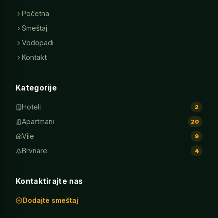
Početna
Smeštaj
Vodopadi
Kontakt
Kategorije
Hoteli
2
Apartmani
20
Vile
9
Brvnare
4
Kontaktirajte nas
Dodajte smeštaj