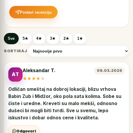
Postavi recenziju
Sve
5★
4★
3★
2★
1★
SORTIRAJ
Aleksandar T.
09.03.2026
AT
★
★
★
★
★
Odličan smeštaj na dobroj lokaciji, blizu vrhova
Babin Zub i Midžor, oko pola sata kolima. Sobe su
čiste i uredne. Kreveti su malo mekši, odnosno
dušeci bi mogli biti tvrđi. Sve u svemu, lepo
iskustvo i dobar odnos cene i kvaliteta.
Odgovori