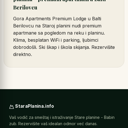
Berilovcu
Gora Apartments Premium Lodge u Balti
Berilovcu na Staroj planini nudi premium
apartmane sa pogledom na reku i planinu.
Klima, besplatan WiFi i parking, ljubimci
dobrodošli. Ski škap i škola skijanja. Rezervišite
direktno.
StaraPlanina.info
Vaš vodič za smeštaj i istraživanje Stare planine - Babin
zub. Rezervišite vaš idealan odmor već danas.