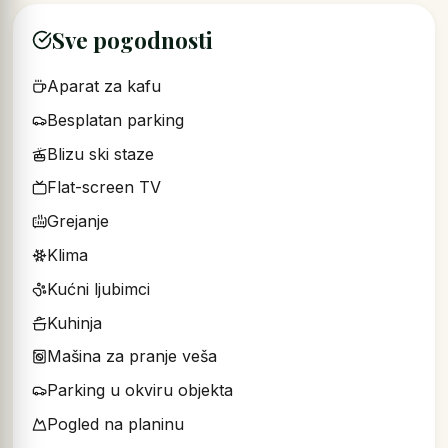
Sve pogodnosti
Aparat za kafu
Besplatan parking
Blizu ski staze
Flat-screen TV
Grejanje
Klima
Kućni ljubimci
Kuhinja
Mašina za pranje veša
Parking u okviru objekta
Pogled na planinu