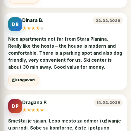
Dinara B.
22.02.2026
DB
★
★
★
★
★
Nice apartments not far from Stara Planina.
Really like the hosts – the house is modern and
comfortable. There is a parking spot and also dog
friendly, very convenient for us. Ski center is
about 30 min away. Good value for money.
Odgovori
Dragana P.
14.02.2026
DP
★
★
★
★
★
Smeštaj je sjajan. Lepo mesto za odmor i uživanje
u prirodi. Sobe su komforne, čiste i potpuno