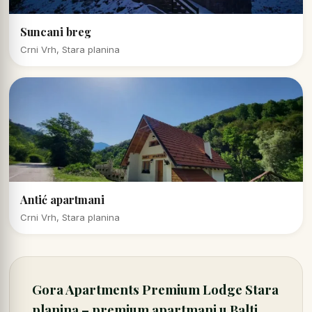
Suncani breg
Crni Vrh, Stara planina
Antić apartmani
Crni Vrh, Stara planina
Gora Apartments Premium Lodge Stara
planina – premium apartmani u Balti