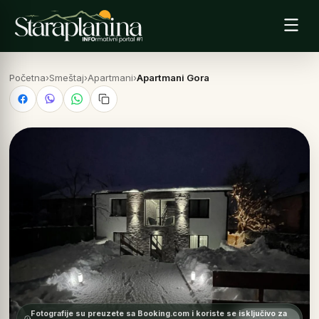
Početna
›
Smeštaj
›
Apartmani
›
Apartmani Gora
Fotografije su preuzete sa Booking.com i koriste se isključivo za