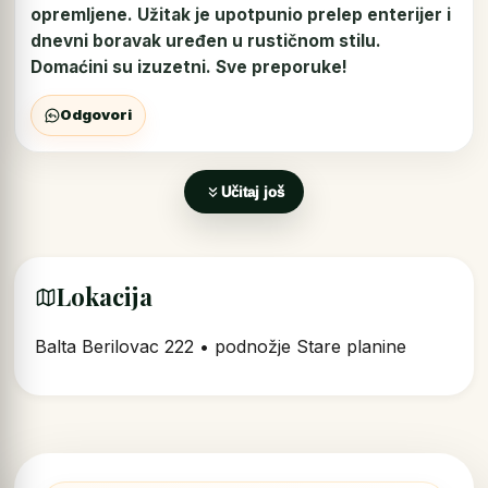
opremljene. Užitak je upotpunio prelep enterijer i
dnevni boravak uređen u rustičnom stilu.
Domaćini su izuzetni. Sve preporuke!
Odgovori
Učitaj još
Lokacija
Balta Berilovac 222 • podnožje Stare planine