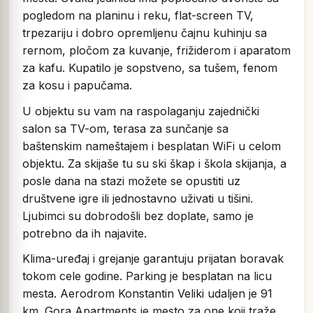
pogledom na planinu i reku, flat-screen TV,
trpezariju i dobro opremljenu čajnu kuhinju sa
rernom, pločom za kuvanje, frižiderom i aparatom
za kafu. Kupatilo je sopstveno, sa tušem, fenom
za kosu i papučama.
U objektu su vam na raspolaganju zajednički
salon sa TV-om, terasa za sunčanje sa
baštenskim nameštajem i besplatan WiFi u celom
objektu. Za skijaše tu su ski škap i škola skijanja, a
posle dana na stazi možete se opustiti uz
društvene igre ili jednostavno uživati u tišini.
Ljubimci su dobrodošli bez doplate, samo je
potrebno da ih najavite.
Klima-uređaj i grejanje garantuju prijatan boravak
tokom cele godine. Parking je besplatan na licu
mesta. Aerodrom Konstantin Veliki udaljen je 91
km. Gora Apartments je mesto za one koji traže