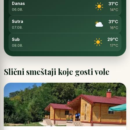
31°C
Danas
06.08.
14°C
31°C
Sutra
07.08.
16°C
29°C
Sub
08.08.
17°C
Slični smeštaji koje gosti vole