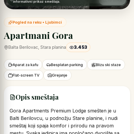
19 slika
informativni prikaz smeštaja.
Pogled na reku • Ljubimci
Apartmani Gora
Balta Berilovac, Stara planina
3.453
Aparat za kafu
Besplatan parking
Blizu ski staze
Flat-screen TV
Grejanje
Opis smeštaja
Gora Apartments Premium Lodge smešten je u
Balti Berilovcu, u podnožju Stare planine, i nudi
smeštaj koji spaja komfor i prirodu na pravom
mestu. Svaka jedinica ima popločano dvorište sa