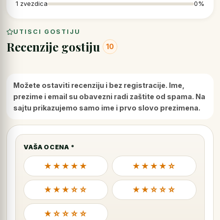
1 zvezdica
0%
UTISCI GOSTIJU
Recenzije gostiju
10
Možete ostaviti recenziju i bez registracije. Ime,
prezime i email su obavezni radi zaštite od spama. Na
sajtu prikazujemo samo ime i prvo slovo prezimena.
VAŠA OCENA *
★★★★★
★★★★☆
★★★☆☆
★★☆☆☆
★☆☆☆☆