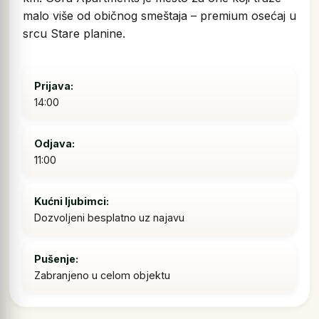
malo više od običnog smeštaja – premium osećaj u
srcu Stare planine.
Prijava:
14:00
Odjava:
11:00
Kućni ljubimci:
Dozvoljeni besplatno uz najavu
Pušenje:
Zabranjeno u celom objektu