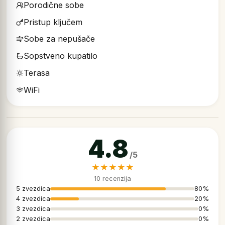
Porodične sobe
Pristup ključem
Sobe za nepušače
Sopstveno kupatilo
Terasa
WiFi
4.8
★★★★★
10 recenzija
5 zvezdica
80%
4 zvezdica
20%
3 zvezdica
0%
2 zvezdica
0%