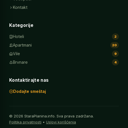
Kontakt
Kategorije
Hoteli
2
Apartmani
20
Vile
9
Brvnare
4
Kontaktirajte nas
Dodajte smeštaj
© 2026 StaraPlanina.info. Sva prava zadržana.
Politika privatnosti
•
Uslovi korišćenja