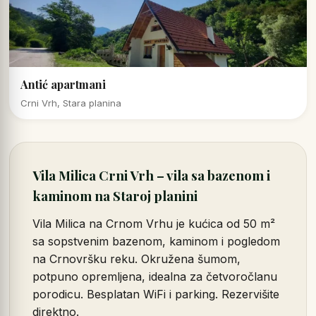
Antić apartmani
Crni Vrh, Stara planina
Vila Milica Crni Vrh – vila sa bazenom i
kaminom na Staroj planini
Vila Milica na Crnom Vrhu je kućica od 50 m²
sa sopstvenim bazenom, kaminom i pogledom
na Crnovršku reku. Okružena šumom,
potpuno opremljena, idealna za četvoročlanu
porodicu. Besplatan WiFi i parking. Rezervišite
direktno.