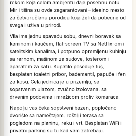
rekom koja celom ambijentu daje posebnu notu.
Mir i tišina su ovde zagarantovani – idealno mesto
za četvoročlanu porodicu koja želi da pobegne od
svega i uživa u prirodi.
Vila ima jednu spavaću sobu, dnevni boravak sa
kaminom i kaučem, flat-screen TV sa Netflix-om i
satelitskim kanalima, i potpuno opremljenu kuhinju
sa rernom, mašinom za sudove, tosterom i
aparatom za kafu. Kupatilo poseduje tuš,
besplatan toaletni pribor, bademantil, papuče i fen
za kosu. Cela jedinica je u prizemlju, sa
sopstvenim ulazom, zvučno izolovana, sa
drvenim podovima i mrežicom protiv komaraca.
Napolju vas čeka sopstveni bazen, popločano
dvorište sa nameštajem, roštilj i terasa sa
pogledom na planinu, reku i vrt. Besplatan WiFi i
privatni parking su tu kad vam zatrebaju.