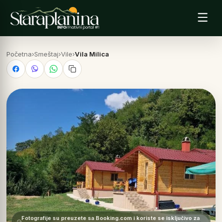
Početna
›
Smeštaj
›
Vile
›
Vila Milica
Fotografije su preuzete sa Booking.com i koriste se isključivo za