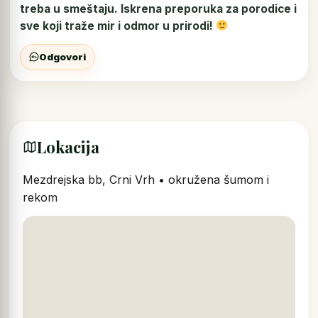
treba u smeštaju. Iskrena preporuka za porodice i
sve koji traže mir i odmor u prirodi!
Odgovori
Lokacija
Mezdrejska bb, Crni Vrh • okružena šumom i
rekom