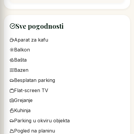
Sve pogodnosti
Aparat za kafu
Balkon
Bašta
Bazen
Besplatan parking
Flat-screen TV
Grejanje
Kuhinja
Parking u okviru objekta
Pogled na planinu