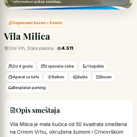
22 slika
informativni prikaz smeštaja.
Sopstveni bazen • Kamin
Vila Milica
Crni Vrh, Stara planina
4.511
Do 4 gosta
1 spavaće sobe
1 kupatilo
Aparat za kafu
Balkon
Bašta
Bazen
Besplatan parking
Opis smeštaja
Vila Milica je mala kućica od 50 kvadrata smeštena
na Crnom Vrhu, okružena šumom i Crnovrškom