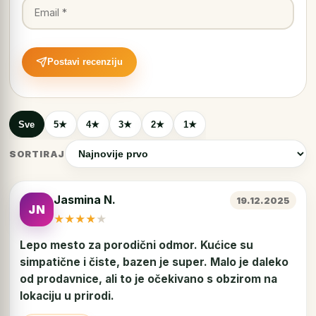
Postavi recenziju
Sve
5★
4★
3★
2★
1★
SORTIRAJ
Jasmina N.
19.12.2025
JN
★
★
★
★
★
Lepo mesto za porodični odmor. Kućice su
simpatične i čiste, bazen je super. Malo je daleko
od prodavnice, ali to je očekivano s obzirom na
lokaciju u prirodi.