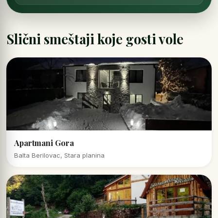
Slični smeštaji koje gosti vole
Apartmani Gora
Balta Berilovac, Stara planina