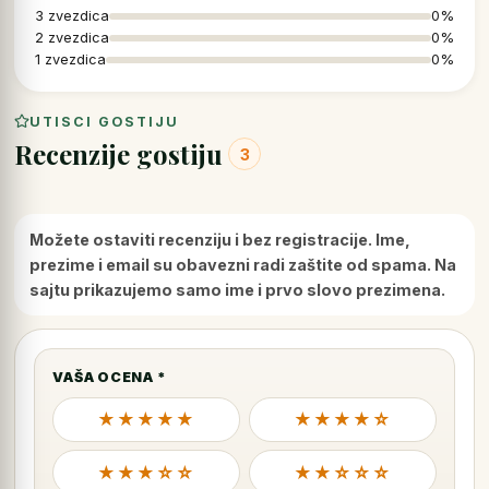
3 zvezdica
0%
2 zvezdica
0%
1 zvezdica
0%
UTISCI GOSTIJU
Recenzije gostiju
3
Možete ostaviti recenziju i bez registracije. Ime,
prezime i email su obavezni radi zaštite od spama. Na
sajtu prikazujemo samo ime i prvo slovo prezimena.
VAŠA OCENA *
★★★★★
★★★★☆
★★★☆☆
★★☆☆☆