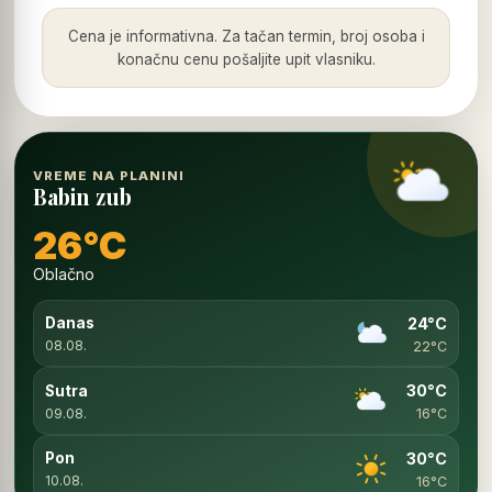
Cena je informativna. Za tačan termin, broj osoba i
konačnu cenu pošaljite upit vlasniku.
VREME NA PLANINI
Babin zub
26°C
Oblačno
24°C
Danas
08.08.
22°C
30°C
Sutra
09.08.
16°C
30°C
Pon
10.08.
16°C