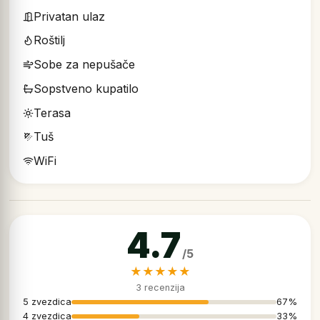
Privatan ulaz
Roštilj
Sobe za nepušače
Sopstveno kupatilo
Terasa
Tuš
WiFi
4.7
★★★★★
3 recenzija
5 zvezdica
67%
4 zvezdica
33%