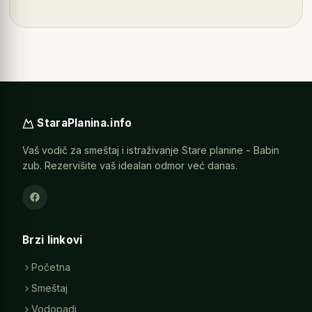
StaraPlanina.info
Vaš vodič za smeštaj i istraživanje Stare planine - Babin
zub. Rezervišite vaš idealan odmor već danas.
Brzi linkovi
Početna
Smeštaj
Vodopadi