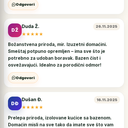
Odgovori
Duda Ž.
26.11.2025
DŽ
★
★
★
★
★
Božanstvena priroda, mir. Izuzetni domaćini.
Smeštaj potpuno opremljen – ima sve što je
potrebno za udoban boravak. Bazen čist i
osvežavajući. Idealno za porodični odmor!
Odgovori
Dušan Đ.
16.11.2025
DĐ
★
★
★
★
★
Prelepa priroda, izolovane kućice sa bazenom.
Domaćin misli na sve tako da imate sve što vam